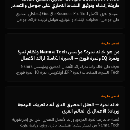
طريقة إنشاء وتوثيق النشاط التجاري على جوجل والتصدر
في خرائط جوجل بتقييمات 5 نجوم
المرجع العربي الأكمل لـ Google Business Profile (نشاطي التجاري
على جوجل): خطوات الإنشاء والتوثيق، عوامل ترتيب خرائط جوجل،
استراتيجية جمع تقييمات Google Reviews وزيادتها، الرد على
التقييمات السلبية، الأخطاء التي تسبب إيقاف الحساب، ولوحة قياس
النتائج — من نمرة تك.
قصص ملهمة
من هو خالد نمرة؟ مؤسس Namra Tech ونظام نمرة
ونمرة IQ ونمرة فورج — السيرة الكاملة لرائد الأعمال
المصري
تعرف على خالد رضا نمرة، رائد الأعمال المصري ومؤسس Namra
Tech: السيرة، المنتجات (نمرة ERP، أوكتوبس، نمرة IQ، نمرة فورج،
Dimensions، MKFIT)، الفلسفة الإدارية، وكل المقالات والروابط
الرسمية في مكان واحد.
قصص ملهمة
خالد نمرة — العقل المصري الذي أعاد تعريف البرمجة
وريادة الأعمال في العالم العربي
قصة خالد رضا نمرة، المبرمج ورائد الأعمال المصري الذي بنى إمبراطورية
Namra Tech من الصفر بعقلية هندسية نادرة، ورؤية ريادية غيّرت