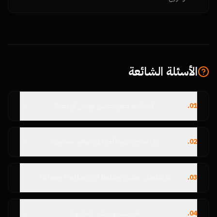
الأسئلة الشائعة
01
.
كم تكلفة تطوير تطبيق موبايل في مصر؟
02
.
هل أحتاج تطبيقاً أم يكفي موقع متجاوب؟
03
.
ما الأفضل: تطبيق Native أم Cross-Platform؟
04
.
كم يستغرق تنفيذ التطبيق؟