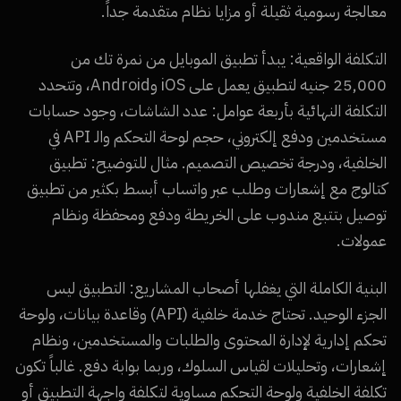
معالجة رسومية ثقيلة أو مزايا نظام متقدمة جداً.
التكلفة الواقعية: يبدأ تطبيق الموبايل من نمرة تك من
25,000 جنيه لتطبيق يعمل على iOS وAndroid، وتتحدد
التكلفة النهائية بأربعة عوامل: عدد الشاشات، وجود حسابات
مستخدمين ودفع إلكتروني، حجم لوحة التحكم والـ API في
الخلفية، ودرجة تخصيص التصميم. مثال للتوضيح: تطبيق
كتالوج مع إشعارات وطلب عبر واتساب أبسط بكثير من تطبيق
توصيل بتتبع مندوب على الخريطة ودفع ومحفظة ونظام
عمولات.
البنية الكاملة التي يغفلها أصحاب المشاريع: التطبيق ليس
الجزء الوحيد. تحتاج خدمة خلفية (API) وقاعدة بيانات، ولوحة
تحكم إدارية لإدارة المحتوى والطلبات والمستخدمين، ونظام
إشعارات، وتحليلات لقياس السلوك، وربما بوابة دفع. غالباً تكون
تكلفة الخلفية ولوحة التحكم مساوية لتكلفة واجهة التطبيق أو