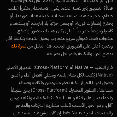
قبل أي حديث عن التكلفة، السؤال الأهم: هل تحتاج تطبيقاً
فعلاً؟ التطبيق يُبرر نفسه عندما يكون الاستخدام متكرراً (طلب
طعام، حجز مواعيد، متابعة شحنات، خدمة عملاء دورية)، أو
يحتاج إشعارات فورية، أو يعمل جزئياً بلا إنترنت، أو يستخدم
كاميرا وموقعاً جغرافياً. أما إن كان هدفك حضوراً وتصفح
منتجات فقط، فموقع سريع متجاوب يحقق النتيجة بتكلفة أقل
وبقدرة أعلى على الظهور في البحث. هذا الدليل من
نمرة تك
يوضح القرار والتكلفة والمراحل بصراحة.
قرار التقنية — Native أم Cross-Platform: التطبيق الأصلي
(Native) يُكتب لكل نظام بلغته ويعطي أفضل أداء وأعمق
وصول لمزايا الجهاز، لكنه يعني مشروعين وتكلفة وصيانة
مضاعفة. التطوير المشترك (Cross-Platform) يبني تطبيقاً
واحداً يعمل على iOS وAndroid بكفاءة عالية وتكلفة وزمن
أقل، وهو الخيار الأنسب لأغلب مشاريع الشركات والمتاجر
والخدمات. اختر Native فقط إن كان مشروعك يعتمد على