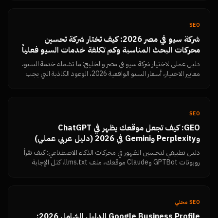
SEO
شركة سيو في مصر 2026: كيف تختار شركة تحسين
محركات البحث المناسبة وكم تكلفة خدمات السيو فعلياً
دليل عملي لاختيار شركة سيو في مصر والخليج: ما تشمله خدمة السيو،
معايير الاختيار، أسعار السيو الواقعية 2026، الوعود الكاذبة التي يجب
رفضها، وكيف تقيس النتائج بنفسك من Search Console.
SEO
GEO: كيف تجعل موقعك يظهر في ChatGPT
وPerplexity وGemini في 2026 (دليل عربي عملي)
دليل تطبيقي لتحسين الظهور في محركات الذكاء الاصطناعي: كيف تقرأ
روبوتات GPTBot وClaude موقعك، ملف llms.txt، كتل الإجابة
المباشرة، البيانات المنظمة، تماسك الكيان، وكيف تتحقق بنفسك أن
المحتوى مقروء.
SEO محلي
Google Business Profile الدليل الشامل 2026: