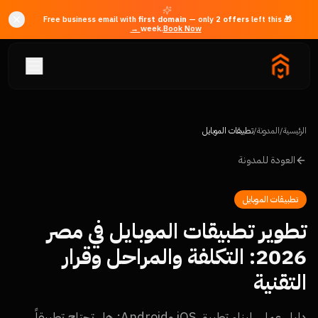
first domain
— only
2
offer
s
left this
🎁 Free business email with
week.
Book Now →
الرئيسية
/
المدونة
/
تطبيقات الموبايل
العودة للمدونة
تطبيقات الموبايل
تطوير تطبيقات الموبايل في مصر
2026: التكلفة والمراحل وقرار
التقنية
دليل عملي لبناء تطبيق iOS وAndroid: هل تحتاج تطبيقاً