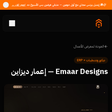
🎁 إيميل بيزنس مجاني مع
أول دومين
— متبقي
عرضين
بس الأسبوع ده.
احجز الان ←
العودة لمعرض الأعمال
ديكور وتشطيبات + ERP
Emaar Designs — إعمار ديزاين