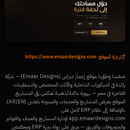
زيارة الموقع:
https://www.emaardesigns.com
صمّمنا وطوّرنا موقع إعمار ديزاين (Emaar Designs) — شركة
رائدة في الديكورات الداخلية والأثاث المخصص والتشطيبات
الفاخرة في مصر — بهوية داكنة/ذهبية تعكس رقي المشاريع.
الموقع يعرض المشاريع والخدمات والمدونة بلغتين (AR/EN)،
بالإضافة إلى نظام ERP كامل على
app.emaardesigns.com لإدارة المشاريع والعملاء والفواتير
والمصروفات والفريق — مبني على نواة نمرة ERP ومخصّص