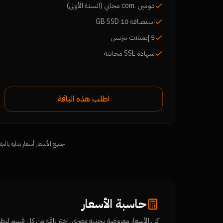
دومين .com مجاني (السنة الأولى)
استضافة 10 GB SSD
5 إيميلات بيزنس
شهادة SSL مجانية
اطلب هذه الباقة
جميع الأسعار أسعار بداية بالجنيه المصري، غير شاملة ضري
حاسبة الأسعار
كل الأسعار معروضة بـجنيه مصري. اختر باقة من كل قسم ليظهر 