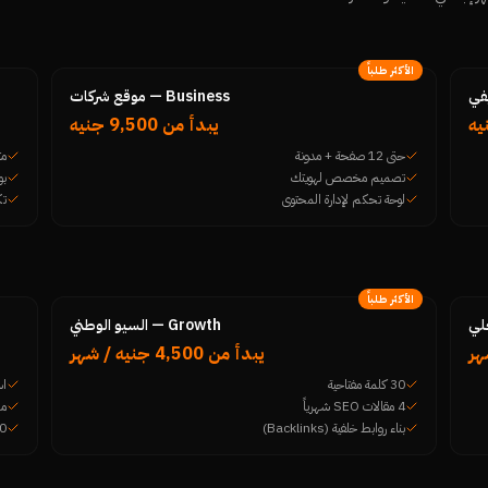
الأكثر طلباً
Business — موقع شركات
يبدأ من 9,500 جنيه
حتى 12 صفحة + مدونة
مت
تصميم مخصص لهويتك
بو
لوحة تحكم لإدارة المحتوى
تكامل 
الأكثر طلباً
Growth — السيو الوطني
يبدأ من 4,500 جنيه / شهر
30 كلمة مفتاحية
اس
4 مقالات SEO شهرياً
مح
بناء روابط خلفية (Backlinks)
60 كلمة