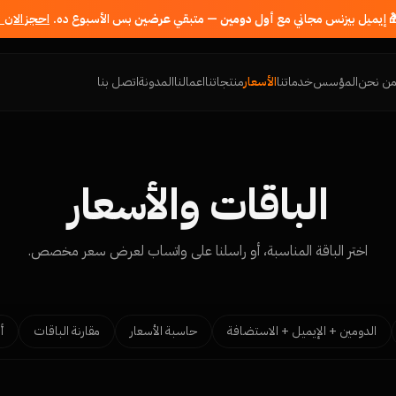
 إيميل بيزنس مجاني مع
أول دومين
— متبقي
عرضين
بس الأسبوع ده.
احجز الان 
ن نحن
المؤسس
خدماتنا
الأسعار
منتجاتنا
اعمالنا
المدونة
اتصل بنا
الباقات والأسعار
اختر الباقة المناسبة، أو راسلنا على واتساب لعرض سعر مخصص.
الدومين + الإيميل + الاستضافة
حاسبة الأسعار
مقارنة الباقات
أ