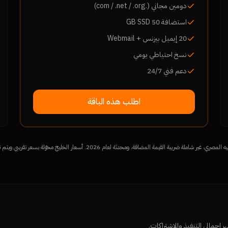
دومين مجاني (.com / .net / .org)
استضافة 50 GB SSD
20 إيميل بيزنس + Webmail
نسخ احتياطي يومي
دعم فني 24/7
اطلب هذه الباقة
بة القيمة المضافة، ومحدثة لعام 2026. أسعار الخليج محوّلة بسعر تقريبي ويتم تثبيتها في عرض السعر المكتوب.
إجمالي التنفيذ والاشتراكات.