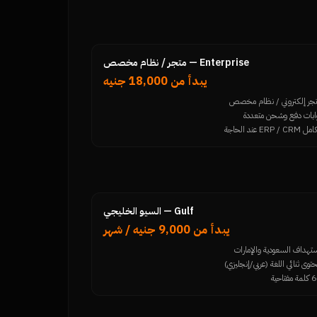
Enterprise — متجر / نظام مخصص
يبدأ من 18,000 جنيه
جر إلكتروني / نظام مخصص
ابات دفع وشحن متعددة
ERP / CRM عند الحاجة
Gulf — السيو الخليجي
يبدأ من 9,000 جنيه / شهر
تهداف السعودية والإمارات
توى ثنائي اللغة (عربي/إنجليزي)
 مفتاحية