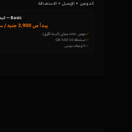
الدومين + الإيميل + الاستضافة
Basic — البداية
يبدأ من 3,900 جنيه / سنة
دومين .com مجاني (السنة الأولى)
استضافة 10 GB SSD
5 إيميلات بيزنس