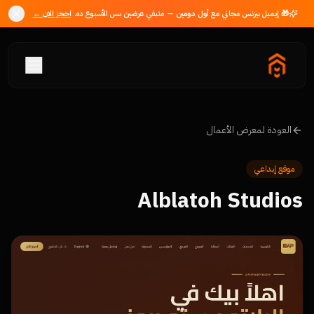
🎁 إيميل بيزنس مجاني مع
أول دومين
— متبقي
عرضين
بس الأسبوع ده.
احجز الان ←
العودة لمعرض الأعمال
موقع إبداعي
Alblatoh Studios