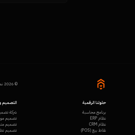
© 2026 نمرة تك (Namra Tech). جميع الحقوق محفوظة.
حلولنا الرقمية
التصميم وا
برنامج محاسبة
شركة تصمي
نظام ERP
تصميم مواق
نظام CRM
تصميم متجر
نقاط بيع (POS)
تصميم تطب