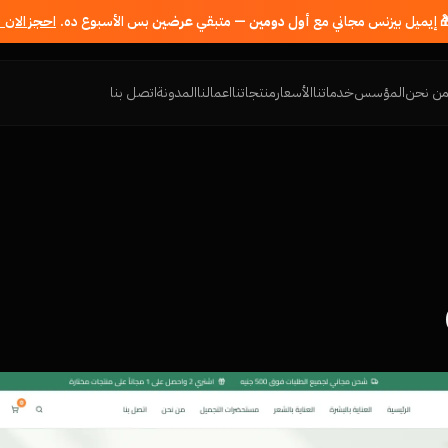
 إيميل بيزنس مجاني مع
أول دومين
— متبقي
عرضين
بس الأسبوع ده.
احجز الان 
ن نحن
المؤسس
خدماتنا
الأسعار
منتجاتنا
اعمالنا
المدونة
اتصل بنا