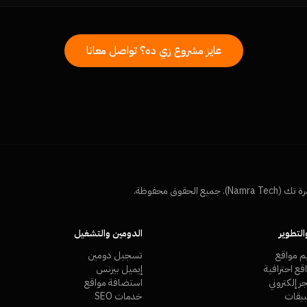
عايز مشروع زي ده؟ تواصل معانا
لتطوير
الدومين والتشغيل
م مواقع
تسجيل دومين
ع احترافية
إيميل بيزنس
 إلكتروني
استضافة مواقع
يقات
خدمات SEO