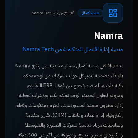
منصة أعمال
منتج من إنتاج Namra Tech
Namra
منصة إدارة الأعمال المتكاملة من Namra Tech
Namra هي منصة أعمال سحابية حديثة من إنتاج Namra
Tech، مصممة لتدير كل جوانب شركتك من لوحة تحكم
ذكية واحدة. المنصة بتجمع بين قوة الـ ERP التقليدي
ومرونة الحلول الحديثة: لوحة تحكم ذكية بمؤشرات لحظية،
إدارة مخزون متعدد المستودعات، فوترة ومدفوعات وفواتير
إلكترونية، إدارة عملاء وعلاقات (CRM)، تقارير متقدمة،
وصلاحيات مرنة. مناسبة للشركات الصغيرة والمتوسطة
والكبيرة في مصر والخليج، وموثوقة من أكثر من 500 شركة