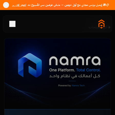
🎁 إيميل بيزنس مجاني مع
أول دومين
— متبقي
عرضين
بس الأسبوع ده.
احجز الان ←
كل المنتجات