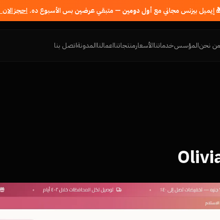
 إيميل بيزنس مجاني مع
أول دومين
— متبقي
عرضين
بس الأسبوع ده.
احجز الان 
ن نحن
المؤسس
خدماتنا
الأسعار
منتجاتنا
اعمالنا
المدونة
اتصل بنا
Olivi