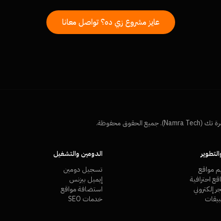
عايز مشروع زي ده؟ تواصل معانا
لتطوير
الدومين والتشغيل
م مواقع
تسجيل دومين
ع احترافية
إيميل بيزنس
 إلكتروني
استضافة مواقع
يقات
خدمات SEO