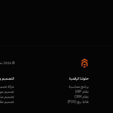
© 2026 نمرة تك (Namra Tech). جميع الحقوق محفوظة.
حلولنا الرقمية
التصميم وا
برنامج محاسبة
شركة تصمي
نظام ERP
تصميم مواق
نظام CRM
تصميم متجر
نقاط بيع (POS)
تصميم تطب