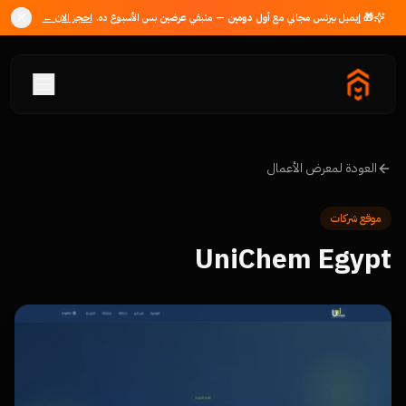
🎁 إيميل بيزنس مجاني مع
أول دومين
— متبقي
عرضين
بس الأسبوع ده.
احجز الان ←
العودة لمعرض الأعمال
موقع شركات
UniChem Egypt