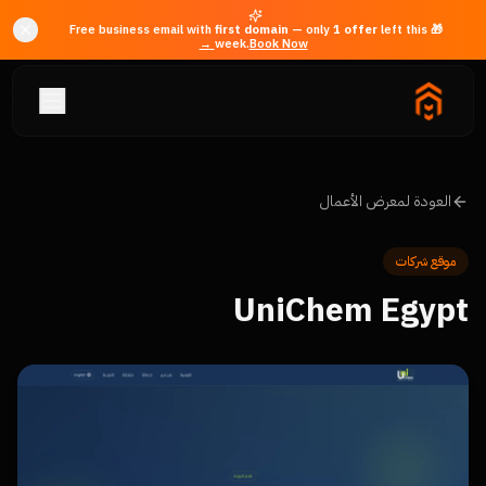
first domain
— only
1
offer
left this
🎁 Free business email with
week.
Book Now →
العودة لمعرض الأعمال
موقع شركات
UniChem Egypt