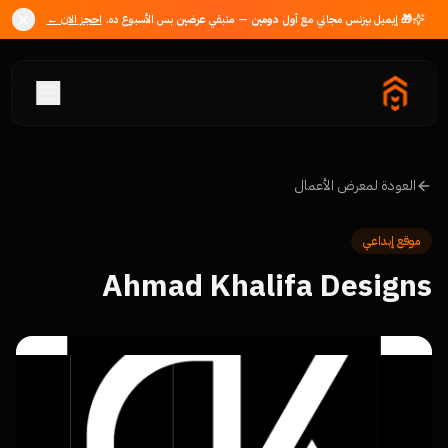
🎁 إيميل بيزنس مجاني مع
أول دومين
— متبقي
عرضين
بس الأسبوع ده.
احجز الان ←
العودة لمعرض الأعمال
موقع إبداعي
Ahmad Khalifa Designs