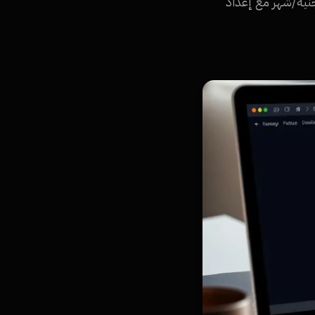
يل بيزنس رسمي @شركتك.com في مصر من Namra Tech. باقات تبدأ من 80 جنيه/شهر مع إعداد