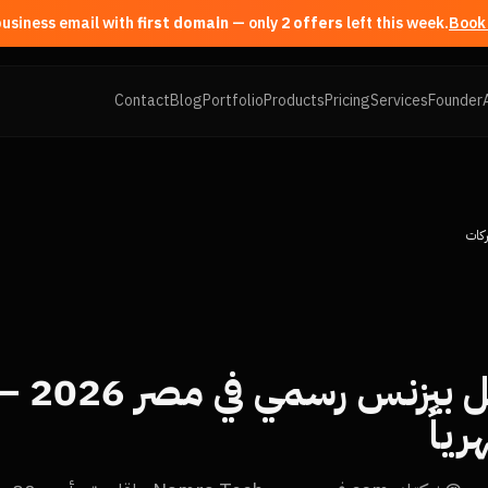
first domain
— only
2
offer
s
left this week.
Book 
Contact
Blog
Portfolio
Products
Pricing
Services
Founder
ركات
أرخص إيم