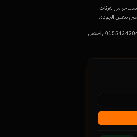
مش بنستأجر من شركات
ابدأ مع أرخص إيميل بيزنس رسمي في مصر اليوم. تواصل مع Namra Tech على واتساب 01554242047 واحصل