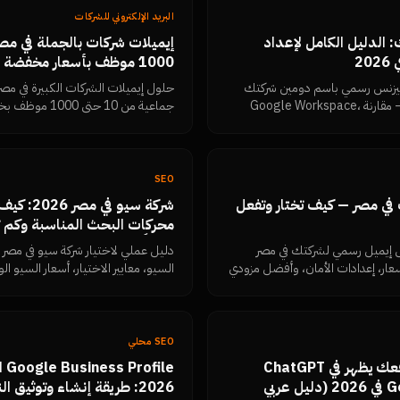
البريد الإلكتروني للشركات
 الدليل الكامل لإعداد
إيميلات شركات بالجملة في مص
1000 موظف بأسعار مخفضة
بيزنس رسمي باسم دومين شركتك
(info@company.com) — مقارنة Google Workspace،
مع إدارة مركزية ودعم متخصص.
SEO
في مصر — كيف تختار وتفعل
شركة سيو ف
محركات البحث المناسبة وكم 
فعلياً
ل إيميل رسمي لشركتك في مصر
دليل عملي لاختيار شركة سيو في مصر 
 الأسعار، إعدادات الأمان، وأفضل مزودي
الكاذبة التي يجب رفضها، وكيف تقيس
Search Console.
SEO محلي
GEO: كيف تجعل موقعك يظهر في ChatGPT
ile
وPerplexity وGemini في 2026 (دليل عربي
2026: طريقة إنشاء وتوثيق 