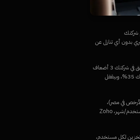
حترافي باسم شركتك
لسوق المصري بدون أي تنازل عن
ليه إيميل البيزنس الرسمي ضروري لشركتك؟ العميل اللي بيشوف info@company.com بيثق في شركتك 3 أضعاف
أكتر من اللي بيشوف company@gmail.com. الإيميل الرسمي بيرفع نسبة الرد على عروضك 35%، وبيقفل
 80 جنيه/مستخدم/شهر (الأرخص في مصر)،
Google Workspace من 250 جنيه/مستخدم/شهر، Microsoft 365 من 220 جنيه/مستخدم/شهر، Zoho
8 جنيه؟ إيميل @yourcompany.com كامل، 25GB مساحة تخزين لكل مستخدم،