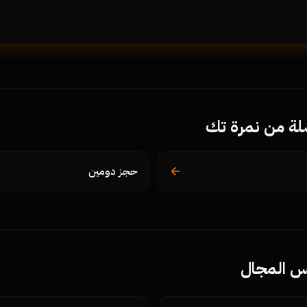
ة من نمرة تك
حجز دومين
فس المجال