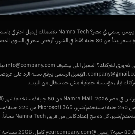
بتدور على أرخص إيميل بيزنس رسمي في مصر؟ Namra Tech بتقدملك إيميل ا
@yourcompany.com بسعر يبدأ من 80 جنيه فقط في الشهر، أرخص سعر في ا
ركتك تبان مؤسسة حقيقية مش حد شغال من البيت.
مقارنة أسعار إيميلات البيزنس في مصر 2026: Namra Mail من
إيه اللي بتاخده مع باقة الـ 0