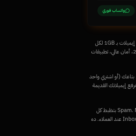
واتساب فوري
الفرق بين إيميل البيزنس وإيميل الاستضافة المجاني: إيميل الاستضافة بيكون محدود جداً (5 إيميلات بـ 1GB لكل
واحد)، فلاتر سبام ضعيفة، ومفيش تطبيقات. إيميل البيزنس من Namra Tech بيقدم 25GB، أمان عالي، تطبيقات
لإيميلات. 2) أرسل لنا اسم الدومين بتاعك (أو اشتري واحد
1 جنيه). 3) فريقنا بيظبط كل سجلات DNS (MX, SPF, DKIM, DMARC). 4) بنرفع إيميلاتك القديمة
ضمان وصول الإيميلات للـ Inbox: كتير من الشركات بتشكي إن إيميلاتهم بتروح Spam. Namra Tech بتظبط كل
إعدادات الـ DNS بشكل احترافي (SPF + DKIM + DMARC) عشان إيميلاتك توصل دايماً للـ Inbox عند العملاء. ده