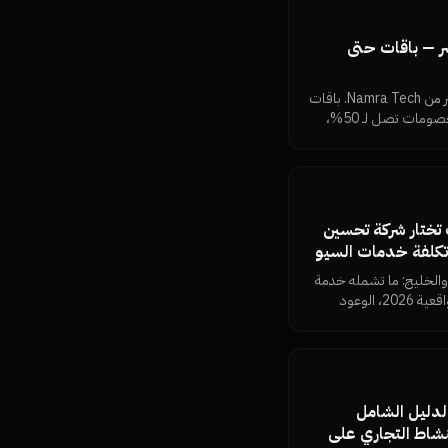
ر — باقات حتى
حلول إيميلات الشركات الكبيرة في مصر من Namra Tech. باقات
جماعية من 10 حتى 1000 موظف بخصومات تصل لـ 50%،
ي مصر 2026: كيف تختار شركة تحسين
تكلفة خدمات السيو
والخليج: ما تشمله خدمة
السيو، معايير الاختيار، أسعار السيو الواقعية 2026، الوعود
 النتائج بنفسك من
Google Business Prof الدليل الشامل
النشاط التجاري على