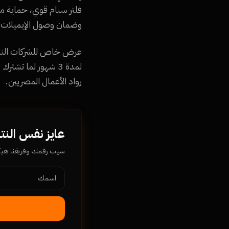
وضمان وصول الإيميلات للـ Inbox مش الـ m
رواد الأعمال المصريين.
عايز نفس النت
سيب رقمك وفريقنا ه