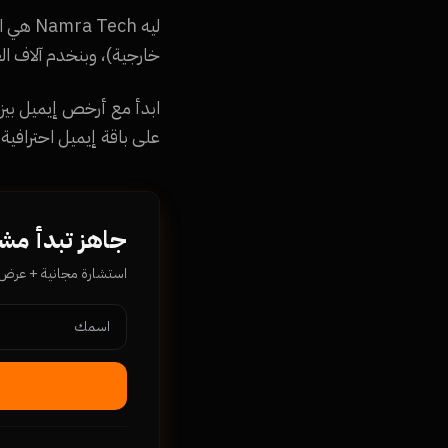
ليه ch
خارجية)، وبنخدم آلاف العملاء فبنوز
على باقة إيميل احترافية ب
جاهز تبدأ مشروعك م
استشارة مجانية + عرض سع