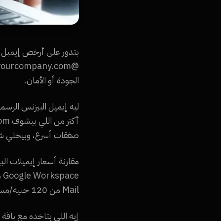
الجودة أو الأمان.
صفقات أسرع، وبيخلي ش
Mail من 120 جنيه/مستخدم/شهر. كل ده مع إعداد كامل من فريق Namra Tech مجاناً.