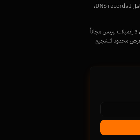
فلتر سبام قوي، حماية من الفيروسات، تطبيق موبايل iOS و Android، واجهة عربية، إعداد كامل لـ DNS records،
عرض خاص للشركات الناشئة: لو شركتك ناشئة وعندك أقل من 10 موظفين، تقدر تحصل على 3 إيميلات بيزنس مجاناً
صميم موقع). عرض محدود لتشجيع