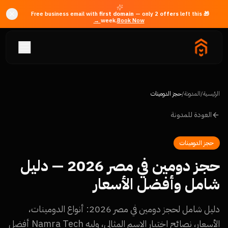
first domain
— only
2
offer
s
left this
🎁 Free business email with
week.
Book Now →
الرئيسية
/
المدونة
/
حجز الدومينات
العودة للمدونة
حجز الدومينات
حجز دومين في مصر 2026 — دليل
شامل وأفضل الأسعار
دليل شامل لحجز دومين في مصر 2026: أنواع الدومينات،
الأسعار، نصائح اختيار الاسم المثالي، وليه Namra Tech أفضل