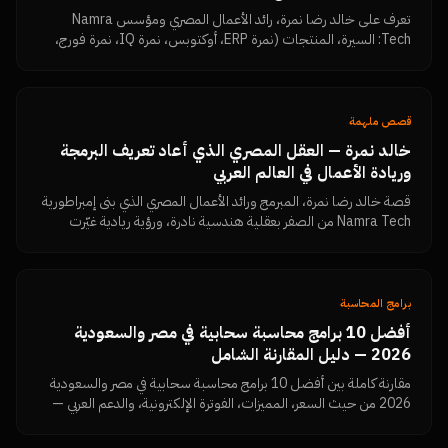
المصري
تعرف على خالد رضا نمرة، رائد الأعمال المصري ومؤسس Namra
Tech: السيرة، المنتجات (نمرة ERP، أوكتوبس، نمرة IQ، نمرة فورج،
Dimensions، MKFIT)، الفلسفة الإدارية، وكل المقالات والروابط
الرسمية في مكان واحد.
قصص ملهمة
خالد نمرة — العقل المصري الذي أعاد تعريف البرمجة
وريادة الأعمال في العالم العربي
قصة خالد رضا نمرة، المبرمج ورائد الأعمال المصري الذي بنى إمبراطورية
Namra Tech من الصفر بعقلية هندسية نادرة، ورؤية ريادية غيّرت
شكل السوق الرقمي في مصر والخليج.
برامج المحاسبة
أفضل 10 برامج محاسبة سحابية في مصر والسعودية
2026 — دليل المقارنة الشامل
مقارنة كاملة بين أفضل 10 برامج محاسبة سحابية في مصر والسعودية
2026 من حيث السعر، المميزات، الفوترة الإلكترونية، والدعم العربي —
مع توصيات لكل نوع نشاط.