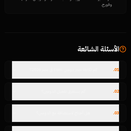
وفورج.
الأسئلة الشائعة
01
.
كم تكلفة حجز دومين .com في مصر 2026؟
02
.
كم يستغرق تفعيل الدومين؟
03
.
هل أحتاج لاستضافة مع الدومين؟