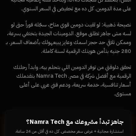
على مدة الدومين. كل ده مع تخفيض في السعر السنوي.
نصيحة ذهبية: لو لقيت دومين قوي متاح، سجّله فوراً حتى لو
لسه مش جاهز تطلق موقع. الدومينات الجيدة بتختفي بسرعة،
وممكن تلاقي حد حجز اسمك وعايز يبيعهولك بأضعاف السعر. بـ
280 جنيه بتأمن هويتك الرقمية لسنة كاملة.
تحقق دلوقتي من توفر الدومين اللي بتحلم بيه، وابدأ رحلتك
الرقمية مع أفضل شركة في مصر. Namra Tech بتقدملك
أسعار تنافسية، خدمة سريعة، ودعم فني عربي على أعلى
مستوى.
جاهز تبدأ مشروعك مع Namra Tech؟
استشارة مجانية + عرض سعر مخصص. كل ده في أقل من 24 ساعة.