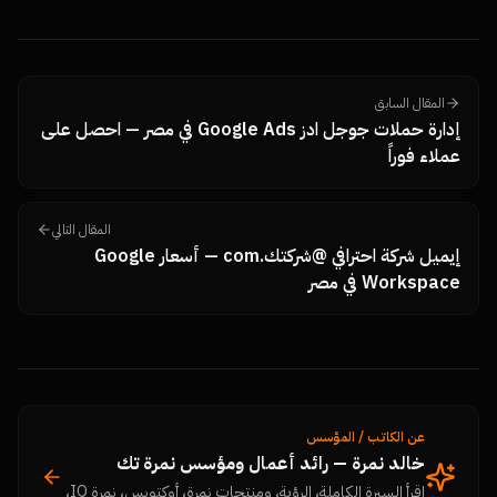
المقال السابق
إدارة حملات جوجل ادز Google Ads في مصر — احصل على
عملاء فوراً
المقال التالي
إيميل شركة احترافي @شركتك.com — أسعار Google
Workspace في مصر
عن الكاتب / المؤسس
خالد نمرة — رائد أعمال ومؤسس نمرة تك
اقرأ السيرة الكاملة، الرؤية، ومنتجات نمرة، أوكتوبس، نمرة IQ،