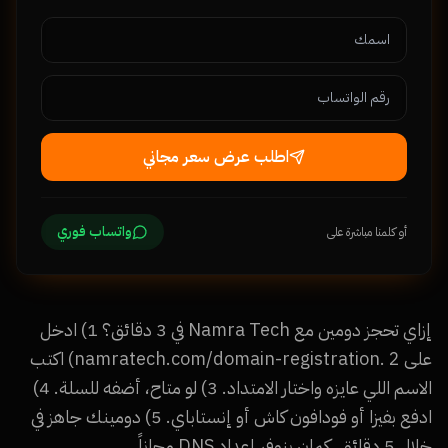
اطلب عرض سعر مجاني
واتساب فوري
أو كلمنا مباشرة على
إزاي تحجز دومين مع Namra Tech في 3 دقائق؟ 1) ادخل
على namratech.com/domain-registration. 2) اكتب
الاسم اللي عايزه واختار الامتداد. 3) لو متاح، أضفه للسلة. 4)
ادفع بفيزا أو فودافون كاش أو إنستاباي. 5) دومينك جاهز في
خلال 5 دقائق. كمان بنوفر إعداد DNS مجاناً.