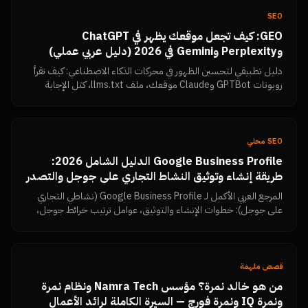
SEO
GEO: كيف تجعل موقعك يظهر في ChatGPT
وPerplexity وGemini في 2026 (دليل عربي عملي)
دليل تطبيقي لتحسين الظهور في محركات الذكاء الاصطناعي: كيف تقرأ
روبوتات GPTBot وClaude موقعك، ملف llms.txt، كتل الإجابة
المباشرة، البيانات المنظمة، تماسك الكيان، وكيف تتحقق بنفسك أن
المحتوى مقروء.
SEO محلي
Google Business Profile الدليل الشامل 2026:
طريقة إنشاء وتوثيق النشاط التجاري على جوجل والتصدر
في خرائط جوجل بتقييمات 5 نجوم
المرجع العربي الأكمل لـ Google Business Profile (نشاطي التجاري
على جوجل): خطوات الإنشاء والتوثيق، عوامل ترتيب خرائط جوجل،
استراتيجية جمع تقييمات Google Reviews وزيادتها، الرد على
التقييمات السلبية، الأخطاء التي تسبب إيقاف الحساب، ولوحة قياس
النتائج — من نمرة تك.
قصص ملهمة
من هو خالد نمرة؟ مؤسس Namra Tech ونظام نمرة
ونمرة IQ ونمرة فورج — السيرة الكاملة لرائد الأعمال