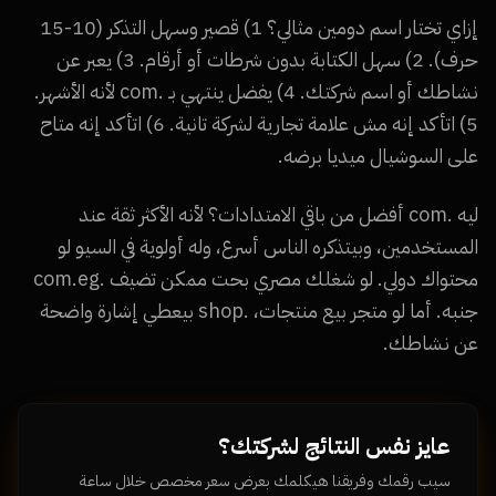
إزاي تختار اسم دومين مثالي؟ 1) قصير وسهل التذكر (10-15
حرف). 2) سهل الكتابة بدون شرطات أو أرقام. 3) يعبر عن
نشاطك أو اسم شركتك. 4) يفضل ينتهي بـ .com لأنه الأشهر.
5) اتأكد إنه مش علامة تجارية لشركة تانية. 6) اتأكد إنه متاح
على السوشيال ميديا برضه.
ليه .com أفضل من باقي الامتدادات؟ لأنه الأكثر ثقة عند
المستخدمين، وبيتذكره الناس أسرع، وله أولوية في السيو لو
محتواك دولي. لو شغلك مصري بحت ممكن تضيف .com.eg
جنبه. أما لو متجر بيع منتجات، .shop بيعطي إشارة واضحة
عن نشاطك.
عايز نفس النتائج لشركتك؟
سيب رقمك وفريقنا هيكلمك بعرض سعر مخصص خلال ساعة