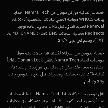
خدمات إضافية مع كل دومين من Namra Tech: حماية
بيانات WHOIS مجانية (تخفي بياناتك الشخصية)، Auto-
Renewal تجديد تلقائي، نقل DNS مجاني، إعادة توجيه
Redirects مجانية، سجلات DNS كاملة (A, MX, CNAME,
TXT)، ودعم فني عربي 24/7.
حماية الدومين من السرقة: للأسف فيه حالات بيتم سرقة
دومينات قيمة. Namra Tech بتفعّل Domain Lock تلقائياً
عشان محدش يقدر ينقل دومينك من غير إذنك، ومصادقة
ثنائية 2FA على حسابك، وتحذيرات قبل انتهاء الدومين بـ 30
و14 و7 أيام.
نقل دومين من شركة تانية لـ Namra Tech: العملية مجانية
تماماً ومش بتاخد أكتر من 5 أيام. بنوفر دعم كامل في خطوات
النقل، بنحفظ كل سجلات DNS، وبتاخد سنة إضافية مجانية