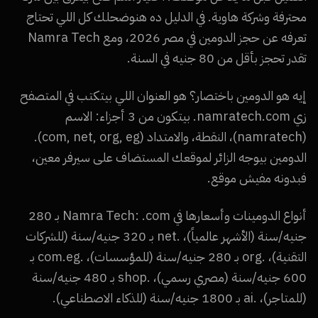
محترفة وشركة هاوية. في الدليل ده هنوضحلك كل اللي تحتاج
تعرفه عن حجز الدومين في مصر 2026، ومع Namra Tech
تقدر تحجز بأقل من 80 جنيه في السنة.
إيه هو الدومين باختصار؟ هو العنوان اللي بيتكتب في المتصفح
زي namratech.com. بيتكون من 3 أجزاء: الاسم
(namratech)، النقطة، والامتداد (com, net, org, eg).
الدومين بيوجه الزائر لموقعك المستضاف على سيرفر معين،
فبدونه مفيش موقع.
أنواع الدومينات وأسعارها في Namra Tech: .com بـ 280
جنيه/سنة (الأشهر عالمياً)، .net بـ 320 جنيه/سنة (للشركات
التقنية)، .org بـ 280 جنيه/سنة (للمؤسسات)، .com.eg بـ
600 جنيه/سنة (مصري رسمي)، .shop بـ 480 جنيه/سنة
(للمتاجر)، .ai بـ 1800 جنيه/سنة (للذكاء الاصطناعي).