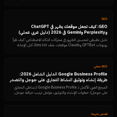
رفضها، وكيف تقيس النتائج بنفسك من Search Console.
SEO
GEO: كيف تجعل موقعك يظهر في ChatGPT
وPerplexity وGemini في 2026 (دليل عربي عملي)
دليل تطبيقي لتحسين الظهور في محركات الذكاء الاصطناعي: كيف تقرأ
روبوتات GPTBot وClaude موقعك، ملف llms.txt، كتل الإجابة
المباشرة، البيانات المنظمة، تماسك الكيان، وكيف تتحقق بنفسك أن
المحتوى مقروء.
SEO محلي
Google Business Profile الدليل الشامل 2026:
طريقة إنشاء وتوثيق النشاط التجاري على جوجل والتصدر
في خرائط جوجل بتقييمات 5 نجوم
المرجع العربي الأكمل لـ Google Business Profile (نشاطي التجاري
على جوجل): خطوات الإنشاء والتوثيق، عوامل ترتيب خرائط جوجل،
استراتيجية جمع تقييمات Google Reviews وزيادتها، الرد على
التقييمات السلبية، الأخطاء التي تسبب إيقاف الحساب، ولوحة قياس
النتائج — من نمرة تك.
قصص ملهمة