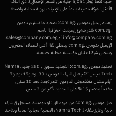
جنيه فقط (وفر 5,051 جنيه من السعر الإجمالي). دي الباقة
الأمثل لشركة مصرية بتبدأ على الإنترنت بهوية محلية واضحة.
إعداد إيميل بدومين .com.eg: بمجرد ما تشتري دومين
.com.eg تقدر تنشئ إيميلات احترافية باسم
info@company.com.eg أو sales@company.com.eg.
الإيميل بدومين .com.eg بيعطي ثقة أعلى للعملاء المصريين
وبيخلي شركتك تبان مؤسسة محلية حقيقية.
تجديد دومين .com.eg: التجديد سنوي بـ 250 جنيه. Namra
Tech بترسل تذكير قبل انتهاء الدومين بـ 30 يوم و15 يوم و7
أيام عشان متفقدوش الدومين. تقدر تجدد لحد 10 سنين
مقدماً بخصم 15% على التجديد لأكتر من 3 سنين.
نقل دومين .com.eg من مزود تاني: لو دومينك مسجل في شركة
تانية وعايز تنقله لـ Namra Tech، العملية مجانية تماماً وبتاخد