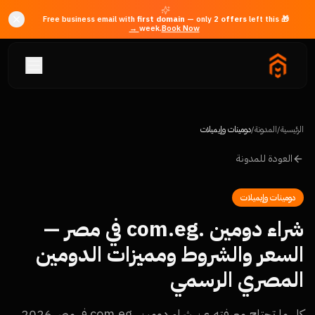
first domain
— only
2
offer
s
left this
🎁 Free business email with
week.
Book Now →
الرئيسية
/
المدونة
/
دومينات وإيميلات
العودة للمدونة
دومينات وإيميلات
شراء دومين .com.eg في مصر —
السعر والشروط ومميزات الدومين
المصري الرسمي
كل ما تحتاج معرفته عن شراء دومين .com.eg في مصر 2026.