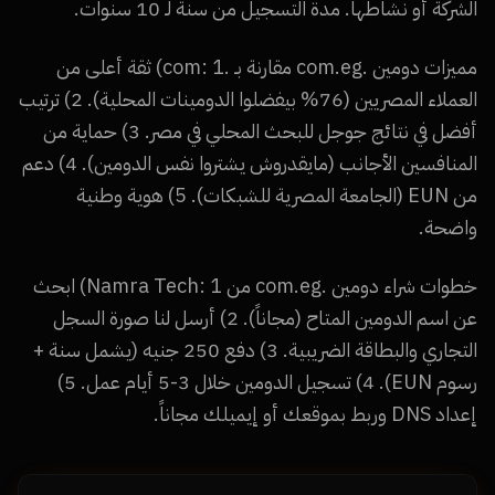
الشركة أو نشاطها. مدة التسجيل من سنة لـ 10 سنوات.
مميزات دومين .com.eg مقارنة بـ .com: 1) ثقة أعلى من
العملاء المصريين (76% بيفضلوا الدومينات المحلية). 2) ترتيب
أفضل في نتائج جوجل للبحث المحلي في مصر. 3) حماية من
المنافسين الأجانب (مايقدروش يشتروا نفس الدومين). 4) دعم
من EUN (الجامعة المصرية للشبكات). 5) هوية وطنية
واضحة.
خطوات شراء دومين .com.eg من Namra Tech: 1) ابحث
عن اسم الدومين المتاح (مجاناً). 2) أرسل لنا صورة السجل
التجاري والبطاقة الضريبية. 3) دفع 250 جنيه (يشمل سنة +
رسوم EUN). 4) تسجيل الدومين خلال 3-5 أيام عمل. 5)
إعداد DNS وربط بموقعك أو إيميلك مجاناً.