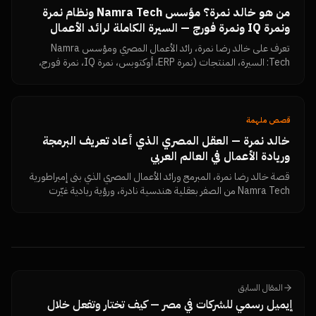
من هو خالد نمرة؟ مؤسس Namra Tech ونظام نمرة
ونمرة IQ ونمرة فورج — السيرة الكاملة لرائد الأعمال
المصري
تعرف على خالد رضا نمرة، رائد الأعمال المصري ومؤسس Namra
Tech: السيرة، المنتجات (نمرة ERP، أوكتوبس، نمرة IQ، نمرة فورج،
Dimensions، MKFIT)، الفلسفة الإدارية، وكل المقالات والروابط
الرسمية في مكان واحد.
قصص ملهمة
خالد نمرة — العقل المصري الذي أعاد تعريف البرمجة
وريادة الأعمال في العالم العربي
قصة خالد رضا نمرة، المبرمج ورائد الأعمال المصري الذي بنى إمبراطورية
Namra Tech من الصفر بعقلية هندسية نادرة، ورؤية ريادية غيّرت
شكل السوق الرقمي في مصر والخليج.
المقال السابق
إيميل رسمي للشركات في مصر — كيف تختار وتفعل خلال