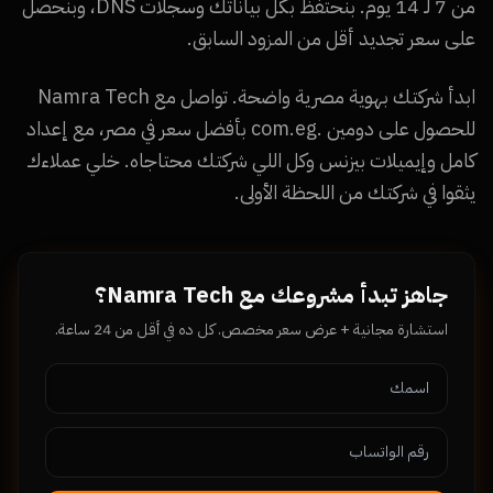
من 7 لـ 14 يوم. بنحتفظ بكل بياناتك وسجلات DNS، وبنحصل
على سعر تجديد أقل من المزود السابق.
ابدأ شركتك بهوية مصرية واضحة. تواصل مع Namra Tech
للحصول على دومين .com.eg بأفضل سعر في مصر، مع إعداد
كامل وإيميلات بيزنس وكل اللي شركتك محتاجاه. خلي عملاءك
يثقوا في شركتك من اللحظة الأولى.
جاهز تبدأ مشروعك مع Namra Tech؟
استشارة مجانية + عرض سعر مخصص. كل ده في أقل من 24 ساعة.