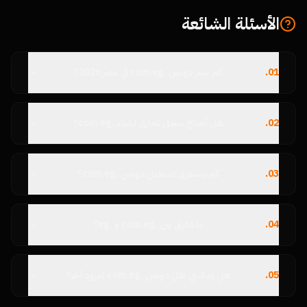
الأسئلة الشائعة
01
.
كم سعر دومين .com.eg في مصر 2026؟
02
.
هل أحتاج سجل تجاري لشراء .com.eg؟
03
.
كم يستغرق تسجيل دومين .com.eg؟
04
.
ما الفرق بين .com.eg و .eg؟
05
.
هل يمكنني نقل دومين .com.eg لمزود آخر؟