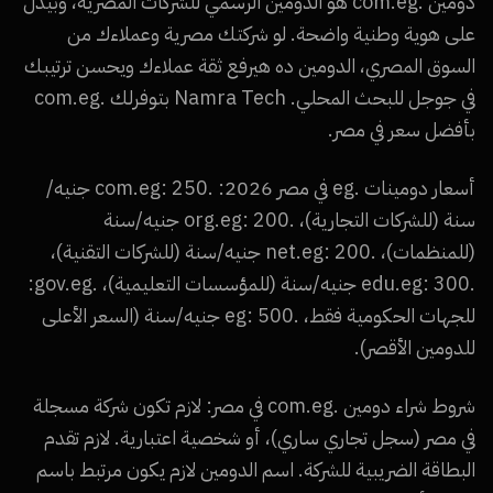
دومين .com.eg هو الدومين الرسمي للشركات المصرية، وبيدل
على هوية وطنية واضحة. لو شركتك مصرية وعملاءك من
السوق المصري، الدومين ده هيرفع ثقة عملاءك ويحسن ترتيبك
في جوجل للبحث المحلي. Namra Tech بتوفرلك .com.eg
بأفضل سعر في مصر.
أسعار دومينات .eg في مصر 2026: .com.eg: 250 جنيه/
سنة (للشركات التجارية)، .org.eg: 200 جنيه/سنة
(للمنظمات)، .net.eg: 200 جنيه/سنة (للشركات التقنية)،
.edu.eg: 300 جنيه/سنة (للمؤسسات التعليمية)، .gov.eg:
للجهات الحكومية فقط، .eg: 500 جنيه/سنة (السعر الأعلى
للدومين الأقصر).
شروط شراء دومين .com.eg في مصر: لازم تكون شركة مسجلة
في مصر (سجل تجاري ساري)، أو شخصية اعتبارية. لازم تقدم
البطاقة الضريبية للشركة. اسم الدومين لازم يكون مرتبط باسم