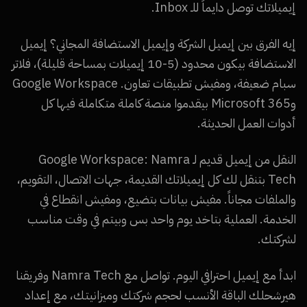
إيميلاتك توصل دايماً للـ Inbox.
إيه الفرق بين إيميل الشركة وإيميل الاستضافة المجاني؟ إيميل
الاستضافة بيكون محدود (5-10 إيميلات بمساحة قليلة)، فلاتر
سبام ضعيفة، ومفيش تطبيقات تعاون. Google Workspace
وMicrosoft 365 بيقدموا منصة كاملة متكاملة فيها كل
أدوات العمل الحديثة.
النقل من إيميل قديم لـ Google Workspace: Namra
Tech بتنقل لك كل إيميلاتك القديمة، جهات الاتصال، التقويم،
والملفات مجاناً. مفيش بيانات بتضيع، ومفيش انقطاع في
الخدمة. العملية بتاخد يوم واحد بس وبيتم في وقت مناسب
لشركتك.
ابدأ مع إيميل احترافي اليوم. تواصل مع Namra Tech وفريقنا
هيرشحلك الباقة الأنسب لحجم شركتك وميزانيتك، مع إعداد