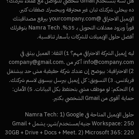
هل لسه بتستخدم Gmail شخصي للتواصل مع عملاء شركتك؟
ده بيخلي شركتك تبان غير محترفة وبيخسرك صفقات كتير.
الإيميل الاحترافي @yourcompany.com بيرفع مصداقيتك
فوراً ويزود معدلات التحويل بـ 35%. Namra Tech بتوفرلك
أفضل حلول الإيميلات للشركات بأسعار تنافسية.
ليه إيميل الشركة الاحترافي مهم؟ 1) الثقة: العميل بيثق في
info@company.com أكتر من company@gmail.com.
2) الاحترافية: بيوضح إن عندك شركة حقيقية مش حد بيشتغل
فريلانس. 3) التسويق: كل إيميل بيرسل بيسوق لاسم شركتك.
4) التحكم: لو موظف مشي بتحتفظ بكل البيانات. 5) الأمان:
حماية أقوى من Gmail الشخصي بكتير.
حلول الإيميل المتاحة في Namra Tech: 1) Google
Workspace: 250 جنيه/مستخدم/شهر، يشمل Gmail +
30GB + Drive + Docs + Meet. 2) Microsoft 365: 220