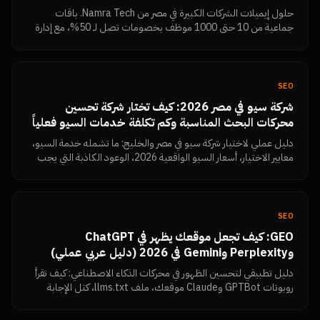
حلول إيميلات الشركات الكبيرة في مصر من Namra Tech. باقات
جماعية من 10 حتى 1000 موظف بخصومات تصل لـ 50%، مع إدارة
مركزية ودعم متخصص.
SEO
شركة سيو في مصر 2026: كيف تختار شركة تحسين
محركات البحث المناسبة وكم تكلفة خدمات السيو فعلياً
دليل عملي لاختيار شركة سيو في مصر والخليج: ما تشمله خدمة السيو،
معايير الاختيار، أسعار السيو الواقعية 2026، الوعود الكاذبة التي يجب
رفضها، وكيف تقيس النتائج بنفسك من Search Console.
SEO
GEO: كيف تجعل موقعك يظهر في ChatGPT
وPerplexity وGemini في 2026 (دليل عربي عملي)
دليل تطبيقي لتحسين الظهور في محركات الذكاء الاصطناعي: كيف تقرأ
روبوتات GPTBot وClaude موقعك، ملف llms.txt، كتل الإجابة
المباشرة، البيانات المنظمة، تماسك الكيان، وكيف تتحقق بنفسك أن
المحتوى مقروء.