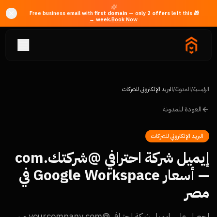
first domain
— only
2
offer
s
left this
🎁 Free business email with
week.
Book Now →
الرئيسية
/
المدونة
/
البريد الإلكتروني للشركات
العودة للمدونة
البريد الإلكتروني للشركات
إيميل شركة احترافي @شركتك.com
— أسعار Google Workspace في
مصر
احصل على إيميل شركة احترافي @yourcompany.com من