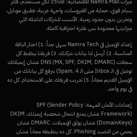
ميزات Namra Mail الاقتصادية: 25GB لكل مستخدم، فلتر
سبام قوي، حماية من الفيروسات، واجهة عربية، تطبيق موبايل،
وتخزين بدون حدود زمنية. الأنسب للشركات الناشئة اللي
ميزانيتها محدودة بس عايزة احترافية كاملة.
إعداد الإيميل في Namra Tech سهل جداً: 1) اختار الباقة
المناسبة. 2) أرسل لنا بيانات شركتك. 3) فريقنا بيظبط كل
سجلات DNS (MX, SPF, DKIM, DMARC) عشان إيميلاتك
توصل في الـ Inbox مش الـ Spam. 4) بنرفع كل بياناتك من
الإيميل القديم مجاناً. 5) تدريب فريقك على الاستخدام. كل ده
في يوم واحد.
إعدادات الأمان المهمة: SPF (Sender Policy
Framework) عشان يمنع انتحال شخصية إيميلك. DKIM
(DomainKeys) عشان يوثق الإيميلات. DMARC عشان
يحمي من التصيد Phishing. كل ده بنظبطه مجاناً عشان