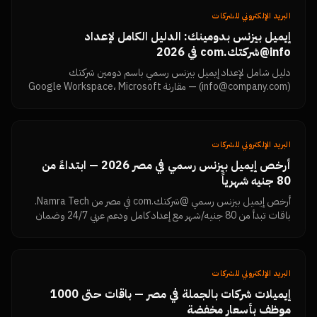
البريد الإلكتروني للشركات
إيميل بيزنس بدومينك: الدليل الكامل لإعداد
info@شركتك.com في 2026
دليل شامل لإعداد إيميل بيزنس رسمي باسم دومين شركتك
(info@company.com) — مقارنة Google Workspace، Microsoft
365، وZoho، مع خطوات الإعداد.
البريد الإلكتروني للشركات
أرخص إيميل بيزنس رسمي في مصر 2026 — ابتداءً من
80 جنيه شهرياً
أرخص إيميل بيزنس رسمي @شركتك.com في مصر من Namra Tech.
باقات تبدأ من 80 جنيه/شهر مع إعداد كامل ودعم عربي 24/7 وضمان
وصول للـ Inbox.
البريد الإلكتروني للشركات
إيميلات شركات بالجملة في مصر — باقات حتى 1000
موظف بأسعار مخفضة