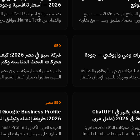
وقع
2026 — أسعار تنافسية وجودة عالمية
دليل شامل لأسعار تصميم المواقع في مصر 2026 حسب نوع
تصميم مواقع احترافية للشركات في ا
روني، منصة، تطبيق ويب — مع مقارنة
والدمام من ra Tech
تيال.
لمحركات البحث بأسعار أقل من السوق ال
SEO
ارات ودبي وأبوظبي — جودة
شركة سيو ف
محركات البحث المناسبة وكم 
فعلياً
 للشركات في دبي وأبوظبي والشارقة
دليل عملي لاختيار شركة سيو في مصر 
يعة، ومهيأة للسيو الإماراتي بأسعار
الكاذبة التي يجب رفضها، وكيف تقيس
Search Console.
SEO محلي
GEO: كيف تجعل موقعك يظهر في ChatGPT
ile
وPerplexity وGemini في 2026 (دليل عربي
2026: طريقة إنشاء وتوثيق 
جوجل والتصدر في خرائط جوجل بت
ر في محركات الذكاء الاصطناعي:
كيف تقرأ روبوتات GPTBot وClaude موقعك، ملف llms.txt،
التجاري على جوجل): خطوات الإنشاء 