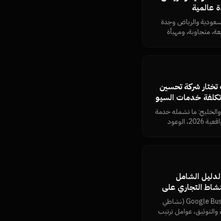
لسعودية والرياض وجدة
Nam. مواقع سريعة، متجاوبة، ومهيأة
محلي بـ 50%.
ي مصر 2026: كيف تختار شركة تحسين
تكلفة خدمات السيو
والخليج: ما تشمله خدمة
السيو، معايير الاختيار، أسعار السيو الواقعية 2026، الوعود
 النتائج بنفسك من
Google Business Prof الدليل الشامل
النشاط التجاري على
قييمات 5 نجوم
المرجع العربي الأكمل لـ Google Business Profile (نشاطي
والتوثيق، عوامل ترتيب