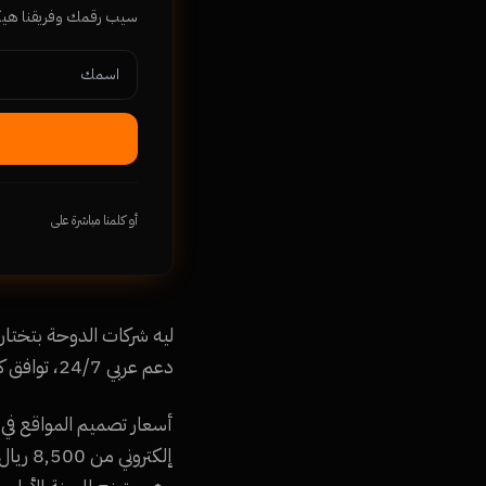
سيب رقمك وفريقنا ه
أو كلمنا مباشرة على
دعم عربي 24/7، توافق كامل مع متطلبات السوق القطري، ومواقع مهيأة لمحرك البحث Google.qa.