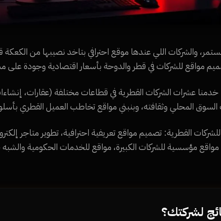
 خدمنا عشرات الشركات القطرية في قطاعات مختلفة (عقارات، إنشاءا
لسوق المحلي وثقافته، وبنبني مواقع تخاطب العميل القطري بأسلوب
دمات Namra Tech للشركات القطرية: تصميم مواقع تعريفية احترافية، تطوير متاجر إل
رية (QPay، NaPS)، مواقع مؤسسية للشركات الكبيرة، مواقع للخدمات الحكومية وال
ائج لشركتك؟