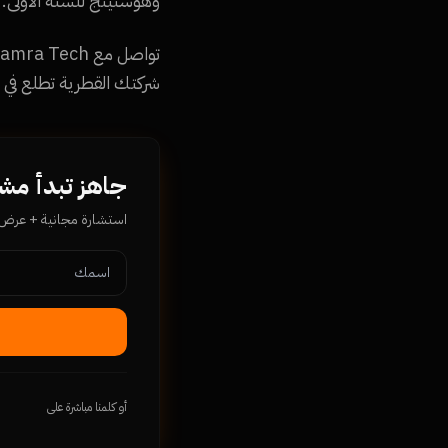
وهوستينج للسنة الأولى.
شركتك القطرية تطلع في 
جاهز تبدأ مشروعك م
استشارة مجانية + عرض سع
أو كلمنا مباشرة على