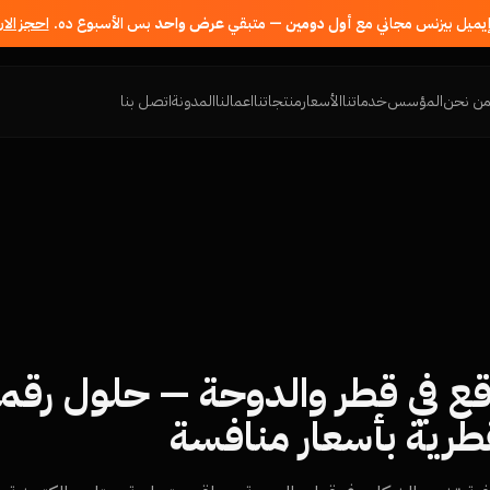
إيميل بيزنس مجاني مع
أول دومين
— متبقي
عرض واحد
بس الأسبوع ده.
احجز الا
ن نحن
المؤسس
خدماتنا
الأسعار
منتجاتنا
اعمالنا
المدونة
اتصل بنا
ع في قطر والدوحة — حلول رقمي
طرية بأسعار منافسة