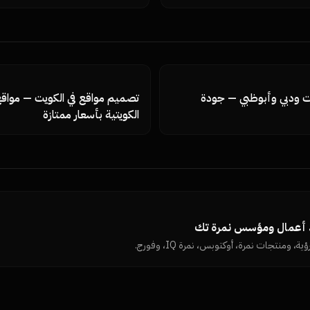
يانات المنظمة، تماسك الكيان، وكيف
مقروء.
وزيادتها، الرد على التقييمات السلبية
إيقاف الحساب، ولوحة قياس النتائج 
ات ودبي وأبوظبي — جودة
تصميم مواقع في الكويت — مواقع
الكويتية بأسعار ممتازة
د أعمال ومؤسس نمرة تك
ية، ومنتجات نمرة، أوكتوبس، نمرة IQ، وفورج.