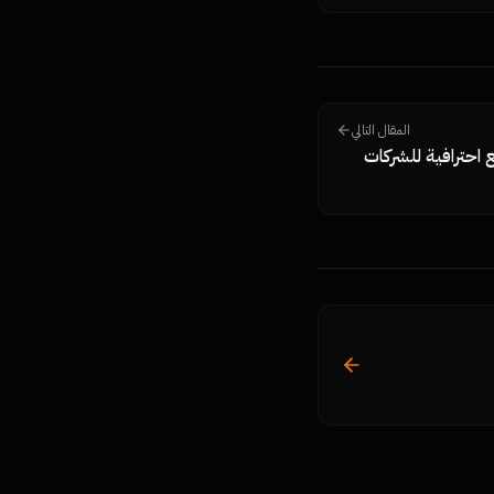
خرائط جوجل، استراتيجية جمع تقييمات Google Reviews
، الأخطاء التي تسبب
— من نمرة تك.
المقال التالي
 احترافية للشركات