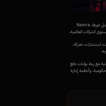
السوق القطري في تطور مستمر، والشركات اللي عندها موقع احترافي بتاخد نصيبها من الكعكة قبل غيرها. Namra
ت، استشارات، تجزئة،
ه.
كترونية مع ربط بوابات دفع
شبه حكومية، وأنظمة إدارة