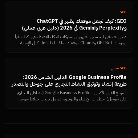
SEO
GEO: كيف تجعل موقعك يظهر في ChatGPT
وPerplexity وGemini في 2026 (دليل عربي عملي)
دليل تطبيقي لتحسين الظهور في محركات الذكاء الاصطناعي: كيف تقرأ
روبوتات GPTBot وClaude موقعك، ملف llms.txt، كتل الإجابة
المباشرة، البيانات المنظمة، تماسك الكيان، وكيف تتحقق بنفسك أن
المحتوى مقروء.
SEO محلي
Google Business Profile الدليل الشامل 2026:
طريقة إنشاء وتوثيق النشاط التجاري على جوجل والتصدر
في خرائط جوجل بتقييمات 5 نجوم
المرجع العربي الأكمل لـ Google Business Profile (نشاطي التجاري
على جوجل): خطوات الإنشاء والتوثيق، عوامل ترتيب خرائط جوجل،
استراتيجية جمع تقييمات Google Reviews وزيادتها، الرد على
التقييمات السلبية، الأخطاء التي تسبب إيقاف الحساب، ولوحة قياس
النتائج — من نمرة تك.