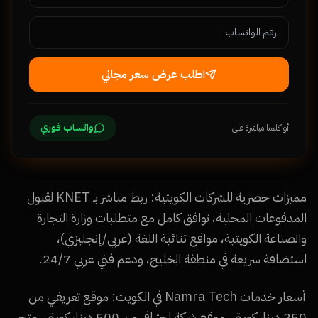
اطلب عرض سعر مجاني
واتساب فوري
أو كلمنا مباشرة على
مميزات حصرية للشركات الكويتية: ربط مباشر بـ KNET لقبول
المدفوعات المحلية، توافق كامل مع متطلبات وزارة التجارة
والصناعة الكويتية، مواقع ثنائية اللغة (عربي/إنجليزي)،
استضافة سريعة في منطقة الخليج، ودعم فني عربي 24/7.
أسعار خدمات Namra Tech في الكويت: موقع تعريفي من
250 دينار كويتي، موقع شركة احترافي من 500 دينار كويتي، متجر