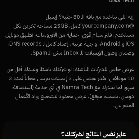
Tech مجاناً.
إيه اللي بتاخده مع باقة الـ 80 جنيه؟ إيميل
@yourcompany.com كامل، 25GB مساحة تخزين لكل
مستخدم، فلتر سبام قوي، حماية من الفيروسات، تطبيق موبايل
iOS و Android، واجهة عربية، إعداد كامل لـ DNS records،
وضمان وصول الإيميلات للـ Inbox مش الـ Spam.
عرض خاص للشركات الناشئة: لو شركتك ناشئة وعندك أقل من
10 موظفين، تقدر تحصل على 3 إيميلات بيزنس مجاناً لمدة 3
شهور لما تشترك مع Namra Tech في أي خدمة (استضافة،
دومين، تصميم موقع). عرض محدود لتشجيع رواد الأعمال
المصريين.
عايز نفس النتائج لشركتك؟