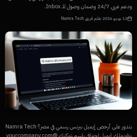
ودعم عربي 24/7 وضمان وصول للـ Inbox.
13 يونيو 2026
·
بقلم فريق Namra Tech
بتدور على أرخص إيميل بيزنس رسمي في مصر؟ Namra Tech
بتقدملك إيميل احترافي باسم شركتك @yourcompany.com