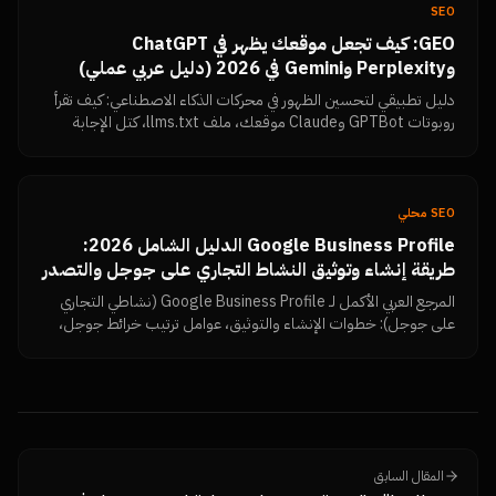
SEO
GEO: كيف تجعل موقعك يظهر في ChatGPT
وPerplexity وGemini في 2026 (دليل عربي عملي)
دليل تطبيقي لتحسين الظهور في محركات الذكاء الاصطناعي: كيف تقرأ
روبوتات GPTBot وClaude موقعك، ملف llms.txt، كتل الإجابة
المباشرة، البيانات المنظمة، تماسك الكيان، وكيف تتحقق بنفسك أن
المحتوى مقروء.
SEO محلي
Google Business Profile الدليل الشامل 2026:
طريقة إنشاء وتوثيق النشاط التجاري على جوجل والتصدر
في خرائط جوجل بتقييمات 5 نجوم
المرجع العربي الأكمل لـ Google Business Profile (نشاطي التجاري
على جوجل): خطوات الإنشاء والتوثيق، عوامل ترتيب خرائط جوجل،
استراتيجية جمع تقييمات Google Reviews وزيادتها، الرد على
التقييمات السلبية، الأخطاء التي تسبب إيقاف الحساب، ولوحة قياس
النتائج — من نمرة تك.
المقال السابق