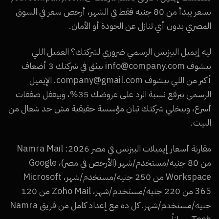
بسعر يبدأ من 80 جنيه فقط في الشهر، أرخص سعر في السوق
المصري بدون أي تنازل عن الجودة أو الأمان.
ليه إيميل البيزنس الرسمي ضروري لشركتك؟ العميل اللي
بيشوف info@company.com بيثق في شركتك 3 أضعاف
أكتر من اللي بيشوف company@gmail.com. الإيميل
الرسمي بيرفع نسبة الرد على عروضك 35%، وبيقفل صفقات
أسرع، وبيخلي شركتك تبان مؤسسة حقيقية مش حد شغال من
البيت.
مقارنة أسعار إيميلات البيزنس في مصر 2026: Namra Mail
من 80 جنيه/مستخدم/شهر (الأرخص في مصر)، Google
Workspace من 250 جنيه/مستخدم/شهر، Microsoft
365 من 220 جنيه/مستخدم/شهر، Zoho Mail من 120
جنيه/مستخدم/شهر. كل ده مع إعداد كامل من فريق Namra