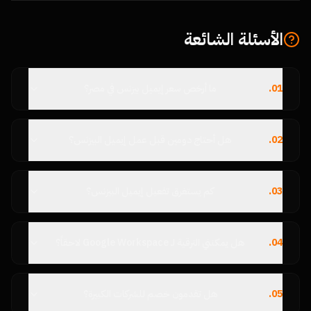
الأسئلة الشائعة
01
.
ما أرخص سعر إيميل بيزنس في مصر؟
02
.
هل أحتاج دومين قبل عمل إيميل البيزنس؟
03
.
كم يستغرق تفعيل إيميل البيزنس؟
04
.
هل يمكنني الترقية لـ Google Workspace لاحقاً؟
05
.
هل تقدمون خصم للشركات الكبيرة؟