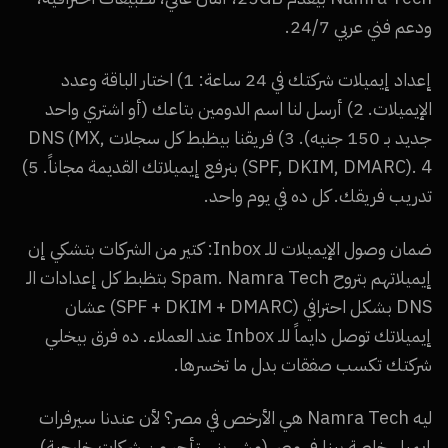
ودعم فني عربي 24/7.
إعداد إيميلات شركتك في 24 ساعة: 1) اختار الباقة وعدد
الإيميلات. 2) أرسل لنا اسم الدومين بتاعك (أو اشتري واحد
جديد بـ 150 جنيه). 3) فريقنا بيظبط كل سجلات DNS (MX,
SPF, DKIM, DMARC). 4) بنرفع إيميلاتك القديمة مجاناً. 5)
تدريب فريقك. كل ده في يوم واحد.
ضمان وصول الإيميلات للـ Inbox: كتير من الشركات بتشكي إن
إيميلاتهم بتروح Spam. Namra Tech بتظبط كل إعدادات الـ
DNS بشكل احترافي (SPF + DKIM + DMARC) عشان
إيميلاتك توصل دايماً للـ Inbox عند العملاء. ده فرق بيخلي
شركتك تكسب صفقات بدل ما تخسرها.
ليه Namra Tech هي الأرخص في مصر؟ لأن عندنا سيرفرات
إيميل خاصة بينا في مصر (مش بنستأجر من شركات خارجية)،