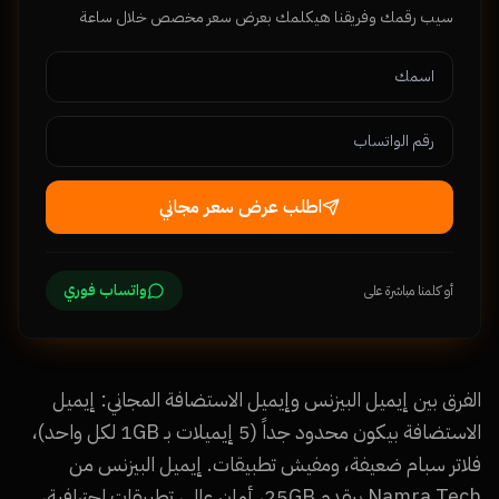
سيب رقمك وفريقنا هيكلمك بعرض سعر مخصص خلال ساعة
اطلب عرض سعر مجاني
واتساب فوري
أو كلمنا مباشرة على
الفرق بين إيميل البيزنس وإيميل الاستضافة المجاني: إيميل
الاستضافة بيكون محدود جداً (5 إيميلات بـ 1GB لكل واحد)،
فلاتر سبام ضعيفة، ومفيش تطبيقات. إيميل البيزنس من
Namra Tech بيقدم 25GB، أمان عالي، تطبيقات احترافية،