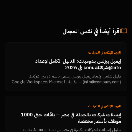
اقرأ أيضاً في نفس المجال
البريد الإلكتروني للشركات
إيميل بيزنس بدومينك: الدليل الكامل لإعداد
info@شركتك.com في 2026
دليل شامل لإعداد إيميل بيزنس رسمي باسم دومين شركتك
(info@company.com) — مقارنة Google Workspace، Microsoft
365، وZoho، مع خطوات الإعداد.
البريد الإلكتروني للشركات
إيميلات شركات بالجملة في مصر — باقات حتى 1000
موظف بأسعار مخفضة
حلول إيميلات الشركات الكبيرة في مصر من Namra Tech. باقات