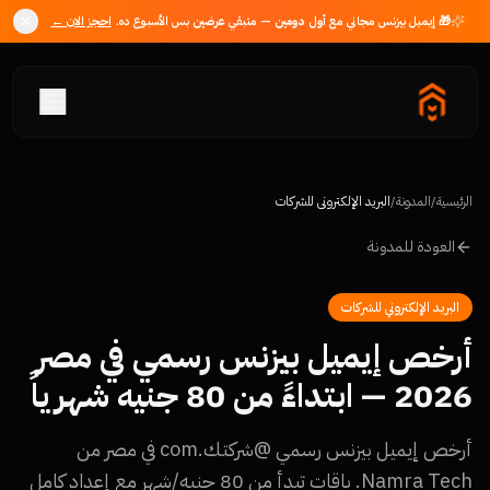
🎁 إيميل بيزنس مجاني مع
أول دومين
— متبقي
عرضين
بس الأسبوع ده.
احجز الان ←
الرئيسية
/
المدونة
/
البريد الإلكتروني للشركات
العودة للمدونة
البريد الإلكتروني للشركات
أرخص إيميل بيزنس رسمي في مصر
2026 — ابتداءً من 80 جنيه شهرياً
أرخص إيميل بيزنس رسمي @شركتك.com في مصر من
Namra Tech. باقات تبدأ من 80 جنيه/شهر مع إعداد كامل