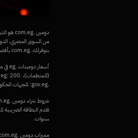
دومين .g
بتوفرلك .com.eg بأفضل سعر في مصر.
.gov.eg: للجهات الحكومية فقط، .eg: 500 جنيه/سنة (السعر الأعلى للدومين الأقصر).
سنوات.