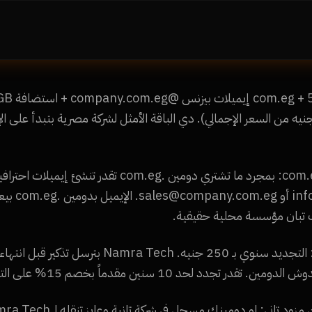
يه فقط (وفر 5,051 جنيه من السعر الإجمالي). دي الباقة الأمثل لشركة مصرية بتبدأ عل
إعداد إيميل بدومين .com.eg: بمجرد ما تشتري دومين .com.eg تقدر تنشئ إي
mpany.com.eg
 تبان مؤسسة محلية حقيقية.