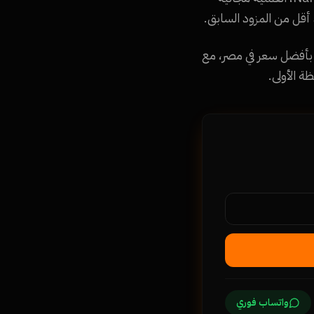
دأ شركتك بهوية مصرية واضحة. تواصل مع Namra Tech للحصول على دومين .com.eg بأفضل سعر في مصر، مع
 الأولى.
واتساب فوري