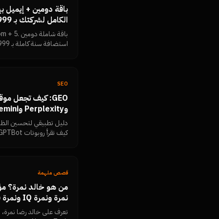
باقة دومين + إيميل 
الكامل لشركتك بـ 999 جنيه
اللي شركتك محتاجاه في مك
SEO
عملي)
دليل تطبيقي لتحسين الظهو
كتل الإجابة المباشرة، الب
تتحقق بنفسك أن المحتوى 
قصص ملهمة
نمرة ونمرة
الأعمال المصري
تعرف على خالد رضا نمرة، 