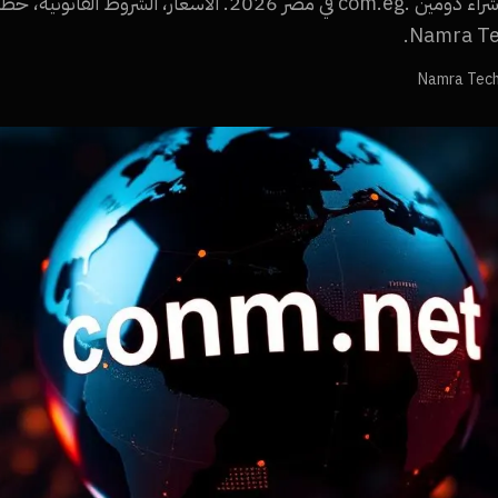
كل ما تحتاج معرفته عن شراء دومين .com.eg في مصر 2026. الأسع