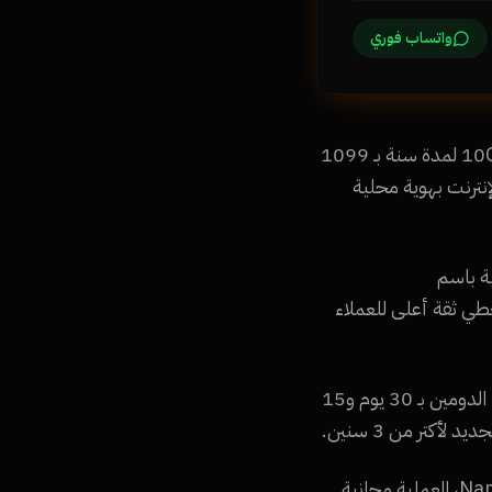
واتساب فوري
العرض الكامل: دومين .com.eg + 5 إيميلات بيزنس @company.com.eg + استضافة 10GB لمدة سنة بـ 1099
ى الإنترنت بهوية محلية
ميلات احترافية باسم
info@co أو sales@company.com.eg. الإيميل بدومين .com.eg بيعطي ثقة أعلى للعملاء
تجديد دومين .com.eg: التجديد سنوي بـ 250 جنيه. Namra Tech بترسل تذكير قبل انتهاء الدومين بـ 30 يوم و15
نقل دومين .com.eg من مزود تاني: لو دومينك مسجل في شركة تانية وعايز تنقله لـ Namra Tech، العملية مجانية