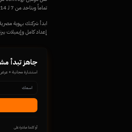
تماماً وبتاخد من 7 لـ 14 يوم. بنحتفظ بكل بياناتك وسجلات DNS، وبنحصل على سعر تجديد أقل من المزود السابق.
إعداد كامل وإيميلات بيز
جاهز تبدأ مشروعك م
استشارة مجانية + عرض سع
أو كلمنا مباشرة على