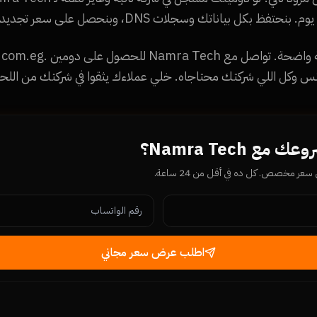
اب
نس وكل اللي شركتك محتاجاه. خلي عملاءك يثقوا في شركتك من اللحظة
ع Namra Tech؟
ر مخصص. كل ده في أقل من 24 ساعة.
اطلب عرض سعر مجاني