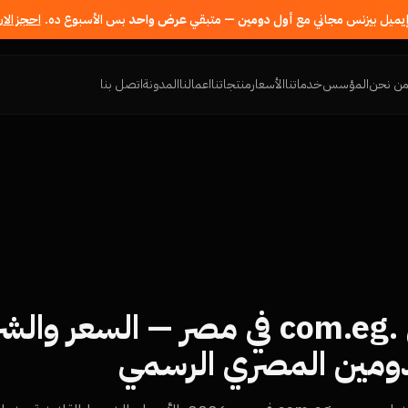
إيميل بيزنس مجاني مع
أول دومين
— متبقي
عرض واحد
بس الأسبوع ده.
احجز الا
ن نحن
المؤسس
خدماتنا
الأسعار
منتجاتنا
اعمالنا
المدونة
اتصل بنا
شراء دومين .com.eg في مصر — السعر و
دومين المصري الرسمي