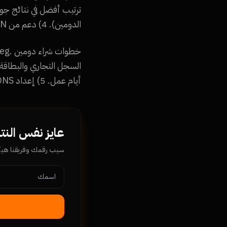
الدومين). 4) دعم من EUN (الجامعة المصرية للشبكات). 5) هوية وطنية واضحة.
أيام عمل. 5) إعداد DNS وربط بموقعك أو إيميلك مجاناً.
عايز نفس النت
سيب رقمك وفريقنا ه