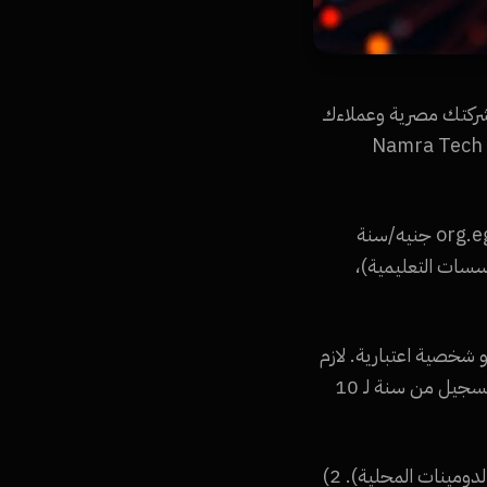
 لو شركتك مصرية وعملاءك
من السوق المصري، الدومين ده هيرفع ثقة عملاءك ويحسن ترتيبك في جوجل للبحث المحلي. Namra Tech
أسعار دومينات .eg في مصر 2026: .com.eg: 250 جنيه/سنة (للشركات التجارية)، .org.eg: 200 جنيه/سنة
نية)، .edu.eg: 300 جنيه/سنة (للمؤسسات التعليمية)،
ي)، أو شخصية اعتبارية. لازم
تقدم البطاقة الضريبية للشركة. اسم الدومين لازم يكون مرتبط باسم الشركة أو نشاطها. مدة التسجيل من سنة لـ 10
مميزات دومين .com.eg مقارنة بـ .com: 1) ثقة أعلى من العملاء المصريين (76% بيفضلوا الدومينات المحلية). 2)