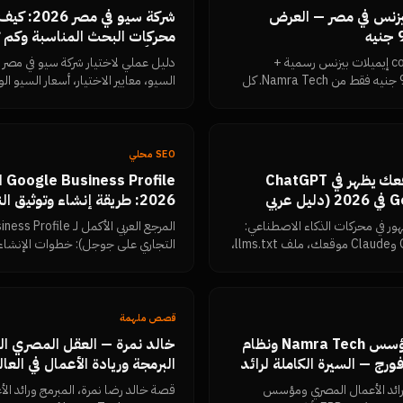
بيزنس في مصر — العرض
شركة سيو ف
محركات البحث المناسبة وكم 
فعلياً
باقة شاملة دومين .com + 5 إيميلات بيزنس رسمية +
دليل عملي لاختيار شركة سيو في مصر 
استضافة سنة كاملة بـ 999 جنيه فقط من Namra Tech. كل
ان واحد.
الكاذبة التي يجب رفضها، وكيف تقيس
Search Console.
SEO محلي
GEO: كيف تجعل موقعك يظهر في ChatGPT
ile
وPerplexity وGemini في 2026 (دليل عربي
2026: طريقة إنشاء وتوثيق 
جوجل والتصدر في خرائط جوجل بت
ر في محركات الذكاء الاصطناعي:
كيف تقرأ روبوتات GPTBot وClaude موقعك، ملف llms.txt،
التجاري على جوجل): خطوات الإنشاء 
يانات المنظمة، تماسك الكيان، وكيف
مقروء.
وزيادتها، الرد على التقييمات السلبية
إيقاف الحساب، ولوحة قياس النتائج 
قصص ملهمة
من هو خالد نمرة؟ مؤسس Namra Tech ونظام
خالد نمرة — العقل المصري ال
 IQ ونمرة فورج — السيرة الكاملة لرائد
البرمجة وريادة الأعمال في العال
رائد الأعمال المصري ومؤسس
قصة خالد رضا نمرة، المبرمج ورائد ال