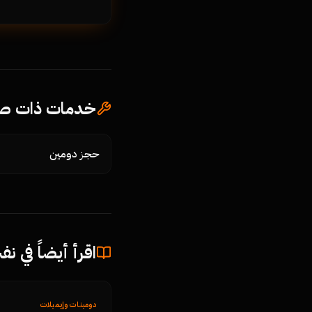
خدمات ذات صل
حجز دومين
اقرأ أيضاً في ن
دومينات وإيميلات