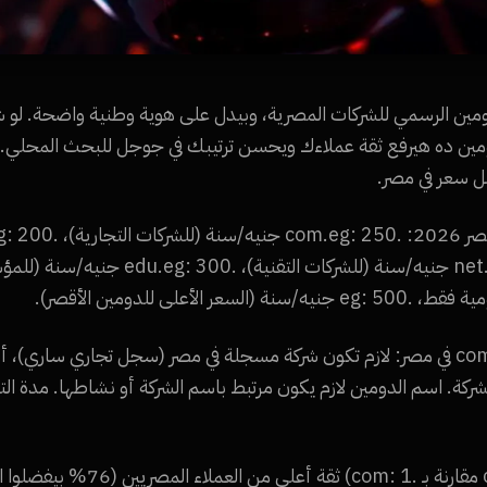
com.e هو الدومين الرسمي للشركات المصرية، وبيدل على هوية وطنية واضحة.
(للمنظمات)، .net.eg: 200 جنيه/سنة (للشركات التق
شروط شراء دومين .com.eg في مصر: لازم تكون شركة مسجلة في مصر (سجل تجاري سار