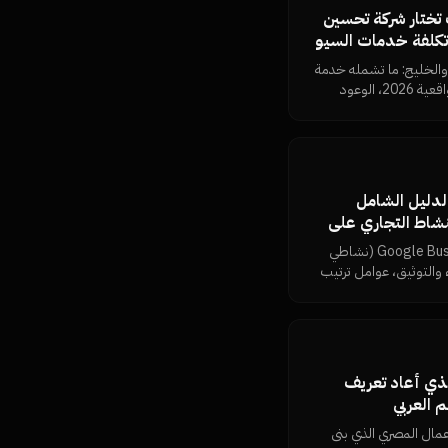
ي مصر 2026: كيف تختار شركة تحسين
تكلفة خدمات السيو
والخليج: ما تشمله خدمة
السيو، معايير الاختيار، أسعار السيو الواقعية 2026، الوعود
 النتائج بنفسك من
Google Business Prof الدليل الشامل
النشاط التجاري على
قييمات 5 نجوم
المرجع العربي الأكمل لـ Google Business Profile (نشاطي
والتوثيق، عوامل ترتيب
خرائط جوجل، استراتيجية جمع تقييمات Google Reviews
، الأخطاء التي تسبب
— من نمرة تك.
ذي أعاد تعريف
م العربي
أعمال المصري الذي بنى