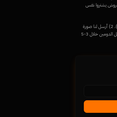
ين الأجانب (مايقدروش يشتروا نفس
خطوات شراء دومين .com.eg من Namra Tech: 1) ابحث عن اسم الدومين المتاح (مجاناً). 2) أرسل لنا صورة
السجل التجاري والبطاقة الضريبية. 3) دفع 250 جنيه (يشمل سنة + رسوم EUN). 4) تسجيل الدومين خلال 3-5