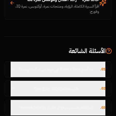
اقرأ السيرة الكاملة، الرؤية، ومنتجات نمرة، أوكتوبس، نمرة IQ،
وفورج.
الأسئلة الشائعة
01
.
ليه أختار Namra Tech عن غيرها من شركات البرمجة؟
02
.
هل بتخدموا شركات خارج مصر؟
03
.
كم تكلفة تصميم موقع أو تطبيق مع Namra Tech؟