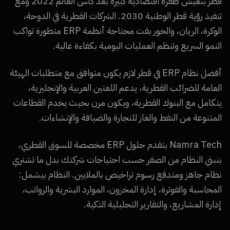
قطر بتعيش طفرة اقتصادية كبيرة بعد كأس العالم 2022 ومع
تنفيذ رؤية قطر الوطنية 2030. الشركات القطرية في الدوحة،
الوكرة، الريان، والخور بقت محتاجة أنظمة ERP متطورة تواكب
النمو السريع وتنظم العمليات اليومية بكفاءة عالية.
أفضل نظام ERP في قطر لازم يكون متوافق مع متطلبات الهيئة
العامة للضرائب القطرية، يدعم اللغتين العربية والإنجليزية،
يتكامل مع البنوك القطرية، ويكون مرن بحيث يخدم القطاعات
المتنوعة من النفط والغاز للتجارة والضيافة والإنشاءات.
Namra Tech بتقدم حلول ERP مخصصة للسوق القطري،
بنبني النظام من الصفر حسب احتياجات شركتك بدل ما تشتري
نظام جاهز ومتدفع رسوم تراخيص بالملايين. النظام بيشمل:
المحاسبة والفوترة، إدارة المخزون، الموارد البشرية والرواتب،
إدارة المشاريع، والتقارير التحليلية الذكية.