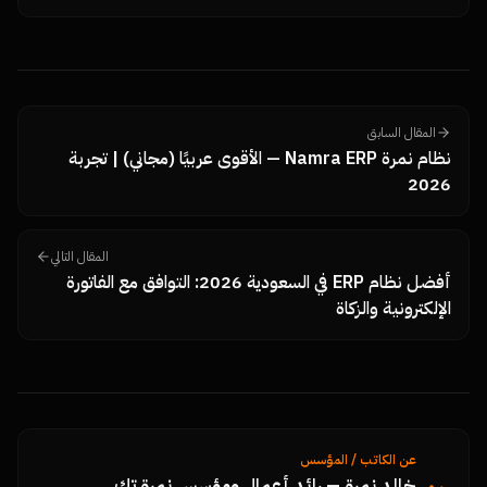
Dimensions، MKFIT)، الفلسفة الإدارية، وكل المقالات والروابط
الرسمية في مكان واحد.
المقال السابق
نظام نمرة Namra ERP — الأقوى عربيًا (مجاني) | تجربة
2026
المقال التالي
أفضل نظام ERP في السعودية 2026: التوافق مع الفاتورة
الإلكترونية والزكاة
عن الكاتب / المؤسس
خالد نمرة — رائد أعمال ومؤسس نمرة تك