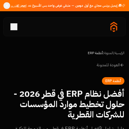
🎁 إيميل بيزنس مجاني مع
أول دومين
— متبقي
عرض واحد
بس الأسبوع ده.
احجز الان ←
الرئيسية
/
المدونة
/
أنظمة ERP
العودة للمدونة
أنظمة ERP
أفضل نظام ERP في قطر 2026 -
حلول تخطيط موارد المؤسسات
للشركات القطرية
دليل شامل لأفضل أنظمة ERP في قطر، من الدوحة للوكرة