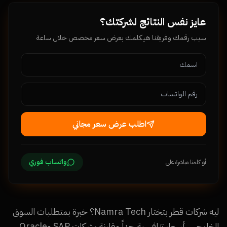
عايز نفس النتائج لشركتك؟
سيب رقمك وفريقنا هيكلمك بعرض سعر مخصص خلال ساعة
اطلب عرض سعر مجاني
واتساب فوري
أو كلمنا مباشرة على
ليه شركات قطر بتختار Namra Tech؟ خبرة بمتطلبات السوق
الخليجي، أسعار تنافسية جداً مقارنة بشركات SAP وOracle،