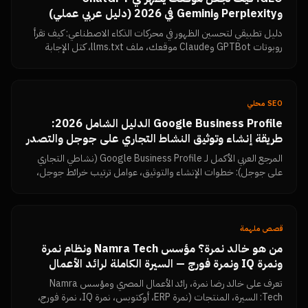
وPerplexity وGemini في 2026 (دليل عربي عملي)
دليل تطبيقي لتحسين الظهور في محركات الذكاء الاصطناعي: كيف تقرأ
روبوتات GPTBot وClaude موقعك، ملف llms.txt، كتل الإجابة
المباشرة، البيانات المنظمة، تماسك الكيان، وكيف تتحقق بنفسك أن
المحتوى مقروء.
SEO محلي
Google Business Profile الدليل الشامل 2026:
طريقة إنشاء وتوثيق النشاط التجاري على جوجل والتصدر
في خرائط جوجل بتقييمات 5 نجوم
المرجع العربي الأكمل لـ Google Business Profile (نشاطي التجاري
على جوجل): خطوات الإنشاء والتوثيق، عوامل ترتيب خرائط جوجل،
استراتيجية جمع تقييمات Google Reviews وزيادتها، الرد على
التقييمات السلبية، الأخطاء التي تسبب إيقاف الحساب، ولوحة قياس
النتائج — من نمرة تك.
قصص ملهمة
من هو خالد نمرة؟ مؤسس Namra Tech ونظام نمرة
ونمرة IQ ونمرة فورج — السيرة الكاملة لرائد الأعمال
المصري
تعرف على خالد رضا نمرة، رائد الأعمال المصري ومؤسس Namra
Tech: السيرة، المنتجات (نمرة ERP، أوكتوبس، نمرة IQ، نمرة فورج،