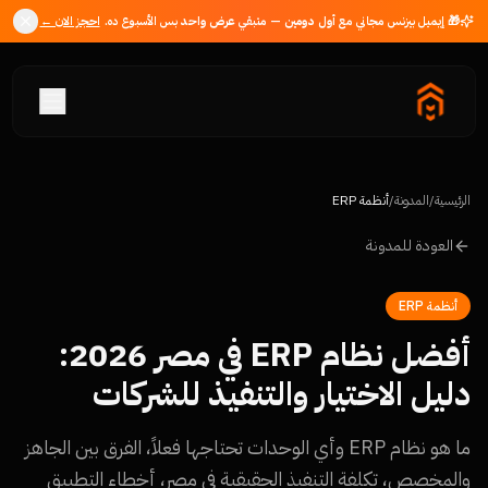
🎁 إيميل بيزنس مجاني مع
أول دومين
— متبقي
عرض واحد
بس الأسبوع ده.
احجز الان ←
الرئيسية
/
المدونة
/
أنظمة ERP
العودة للمدونة
أنظمة ERP
أفضل نظام ERP في مصر 2026:
دليل الاختيار والتنفيذ للشركات
ما هو نظام ERP وأي الوحدات تحتاجها فعلاً، الفرق بين الجاهز
والمخصص، تكلفة التنفيذ الحقيقية في مصر، أخطاء التطبيق