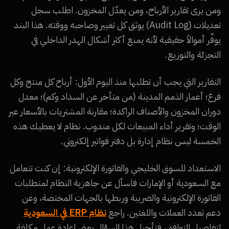
ومن يرى تقارير الأرباح، ومن يعدّل المخزون. اطلب سجل
تعديلات (Audit Log) يوثق كل تغيير وصاحبه ووقته. هذا البند
يوفّر أموالاً حقيقية لأنه يمنع أكثر أشكال الهدر الداخلي في
التجزئة والتوزيع.
التقارير التي يجب أن تطلبها منذ اليوم الأول: أرباح كل منتج وكل
فرع؛ أعمار الذمم المدينة (من متأخر عن السداد وكم)؛ معدل
دوران المخزون والأصناف الراكدة؛ مقارنة المشتريات بالأسعار عبر
الوقت؛ وتقرير أداء المبيعات لكل مندوب. نظام لا يعطيك هذه
الخمسة ليس نظام إدارة بل دفتر فواتير إلكتروني.
الاستعداد للسوق الخليجي والفاتورة الإلكترونية: إن كنت تتعامل
مع السعودية أو الإمارات فاسأل عن جاهزية النظام لمتطلبات
الفاتورة الإلكترونية والضريبة وربطها بالجهات المختصة، وعن
دعم تعدد العملات واللغتين. راجع
نظام ERP في السعودية
لتفاصيل التوافق، فتأجيل هذا السؤال يعني إعادة عمل مكلفة