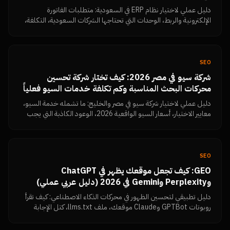
دليل عملي لاختيار نظام ERP في السعودية: متطلبات الفاتورة
الإلكترونية والربط، الوحدات التي تحتاجها الشركات السعودية، التكلفة،
خطة التنفيذ، وأخطاء يجب تجنبها.
SEO
شركة سيو في مصر 2026: كيف تختار شركة تحسين
محركات البحث المناسبة وكم تكلفة خدمات السيو فعلياً
دليل عملي لاختيار شركة سيو في مصر والخليج: ما تشمله خدمة السيو،
معايير الاختيار، أسعار السيو الواقعية 2026، الوعود الكاذبة التي يجب
رفضها، وكيف تقيس النتائج بنفسك من Search Console.
SEO
GEO: كيف تجعل موقعك يظهر في ChatGPT
وPerplexity وGemini في 2026 (دليل عربي عملي)
دليل تطبيقي لتحسين الظهور في محركات الذكاء الاصطناعي: كيف تقرأ
روبوتات GPTBot وClaude موقعك، ملف llms.txt، كتل الإجابة
المباشرة، البيانات المنظمة، تماسك الكيان، وكيف تتحقق بنفسك أن
المحتوى مقروء.