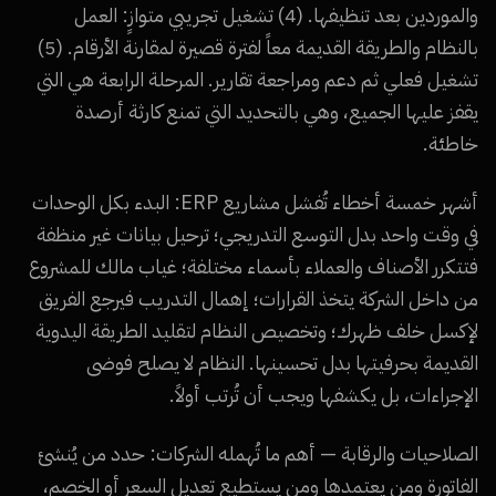
والموردين بعد تنظيفها. (4) تشغيل تجريبي متوازٍ: العمل
بالنظام والطريقة القديمة معاً لفترة قصيرة لمقارنة الأرقام. (5)
تشغيل فعلي ثم دعم ومراجعة تقارير. المرحلة الرابعة هي التي
يقفز عليها الجميع، وهي بالتحديد التي تمنع كارثة أرصدة
خاطئة.
أشهر خمسة أخطاء تُفشل مشاريع ERP: البدء بكل الوحدات
في وقت واحد بدل التوسع التدريجي؛ ترحيل بيانات غير منظفة
فتتكرر الأصناف والعملاء بأسماء مختلفة؛ غياب مالك للمشروع
من داخل الشركة يتخذ القرارات؛ إهمال التدريب فيرجع الفريق
لإكسل خلف ظهرك؛ وتخصيص النظام لتقليد الطريقة اليدوية
القديمة بحرفيتها بدل تحسينها. النظام لا يصلح فوضى
الإجراءات، بل يكشفها ويجب أن تُرتب أولاً.
الصلاحيات والرقابة — أهم ما تُهمله الشركات: حدد من يُنشئ
الفاتورة ومن يعتمدها ومن يستطيع تعديل السعر أو الخصم،