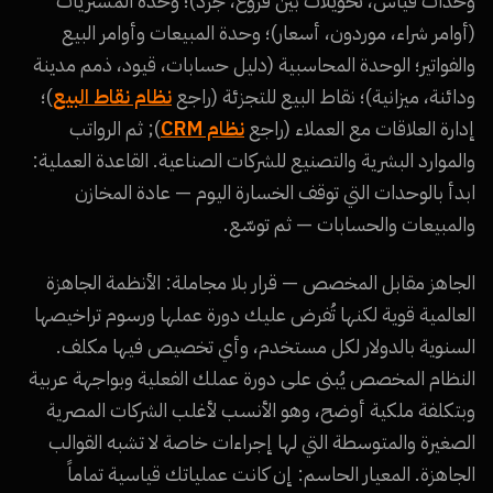
وحدات قياس، تحويلات بين فروع، جرد)؛ وحدة المشتريات
(أوامر شراء، موردون، أسعار)؛ وحدة المبيعات وأوامر البيع
والفواتير؛ الوحدة المحاسبية (دليل حسابات، قيود، ذمم مدينة
ودائنة، ميزانية)؛ نقاط البيع للتجزئة (راجع
نظام نقاط البيع
)؛
إدارة العلاقات مع العملاء (راجع
نظام CRM
); ثم الرواتب
والموارد البشرية والتصنيع للشركات الصناعية. القاعدة العملية:
ابدأ بالوحدات التي توقف الخسارة اليوم — عادة المخازن
والمبيعات والحسابات — ثم توسّع.
الجاهز مقابل المخصص — قرار بلا مجاملة: الأنظمة الجاهزة
العالمية قوية لكنها تُفرض عليك دورة عملها ورسوم تراخيصها
السنوية بالدولار لكل مستخدم، وأي تخصيص فيها مكلف.
النظام المخصص يُبنى على دورة عملك الفعلية وبواجهة عربية
وبتكلفة ملكية أوضح، وهو الأنسب لأغلب الشركات المصرية
الصغيرة والمتوسطة التي لها إجراءات خاصة لا تشبه القوالب
الجاهزة. المعيار الحاسم: إن كانت عملياتك قياسية تماماً