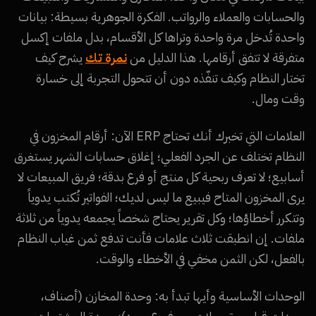
والحسابات والعملاء والرواتب. الفكرة الجوهرية بسيطة: بيانات
واحدة تُدخل مرة واحدة وتراها كل الأقسام، بدل ملفات إكسل
متفرقة لا تتفق أرقامها. هذا الدليل من
نمرة تك
يشرح كيف
تختار النظام وكيف تنفّذه دون أن تتحول التجربة إلى خسارة
وقت ومال.
العلامات التي تخبرك أنك تحتاج ERP الآن: أرقام المخزون في
النظام تختلف عن الجرد الفعلي؛ إغلاق حسابات الشهر يستغرق
أسابيع؛ لا تعرف ربحية كل منتج أو فرع بدقة؛ فريق المبيعات لا
يرى المخزون المتاح فيبيع ما ليس لديك؛ الفواتير تُكتب يدوياً
وتتكرر أخطاؤها؛ وكل تقرير يحتاج شخصاً يجمعه يدوياً من ثلاثة
ملفات. إن انطبقت ثلاث علامات فأنت تدفع ثمن غياب النظام
بالفعل، لكن الثمن مخفي في الأخطاء والوقت.
الوحدات الأساسية وأيها تبدأ به: وحدة المخازن (أصناف،