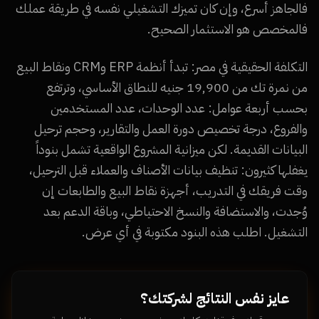
فالجاهز أسرع، وإن كان تميزك التشغيلي نفسه في طريقة عملك
فالمخصص هو الاستثمار الصحيح.
التكلفة الحقيقية في مصر: تبدأ أنظمة ERP وCRM ونقاط البيع
من نمرة تك من 19,900 جنيه للنطاق الأساسي، وترتفع
بحسب أربعة عوامل: عدد الوحدات، عدد المستخدمين
والفروع، درجة تخصيص دورة العمل والتقارير، وحجم ترحيل
البيانات القديمة. لكن ميزانية المشروع الواقعية تشمل بنوداً
يغفلها كثيرون: تنظيف بيانات الأصناف والعملاء قبل الترحيل،
وقت فريقك في التدريب، أجهزة نقاط البيع والطابعات إن
وُجدت، والاستضافة والنسخ الاحتياطي، وباقة الدعم بعد
التشغيل. اطلب هذه البنود مكتوبة في أي عرض.
عايز نفس النتائج لشركتك؟