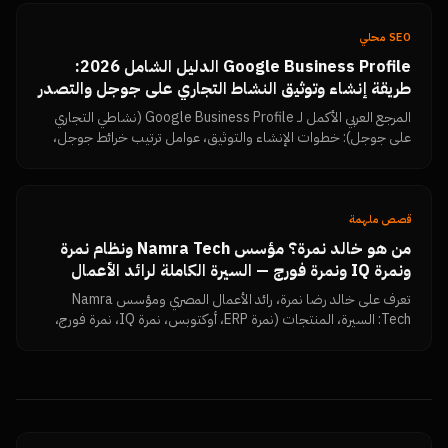
SEO محلي
Google Business Profile الدليل الشامل 2026:
طريقة إنشاء وتوثيق النشاط التجاري على جوجل والتصدر
في خرائط جوجل بتقييمات 5 نجوم
المرجع العربي الأكمل لـ Google Business Profile (نشاطي التجاري
على جوجل): خطوات الإنشاء والتوثيق، عوامل ترتيب خرائط جوجل،
استراتيجية جمع تقييمات Google Reviews وزيادتها، الرد على
التقييمات السلبية، الأخطاء التي تسبب إيقاف الحساب، ولوحة قياس
النتائج — من نمرة تك.
قصص ملهمة
من هو خالد نمرة؟ مؤسس Namra Tech ونظام نمرة
ونمرة IQ ونمرة فورج — السيرة الكاملة لرائد الأعمال
المصري
تعرف على خالد رضا نمرة، رائد الأعمال المصري ومؤسس Namra
Tech: السيرة، المنتجات (نمرة ERP، أوكتوبس، نمرة IQ، نمرة فورج،
Dimensions، MKFIT)، الفلسفة الإدارية، وكل المقالات والروابط
الرسمية في مكان واحد.