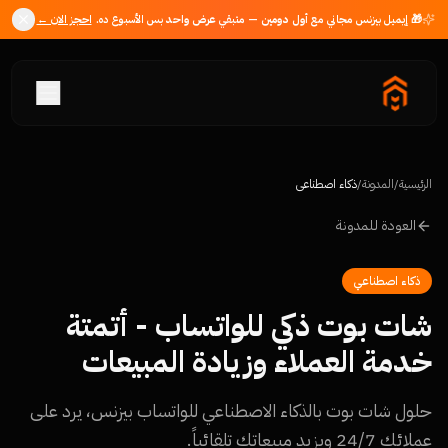
🎁 إيميل بيزنس مجاني مع
أول دومين
— متبقي
عرض واحد
بس الأسبوع ده.
احجز الان ←
الرئيسية
/
المدونة
/
ذكاء اصطناعي
العودة للمدونة
ذكاء اصطناعي
شات بوت ذكي للواتساب - أتمتة
خدمة العملاء وزيادة المبيعات
حلول شات بوت بالذكاء الاصطناعي للواتساب بيزنس، يرد على
عملائك 24/7 ويزيد مبيعاتك تلقائياً.