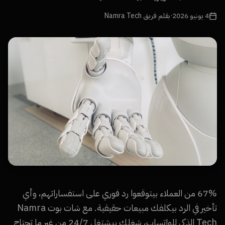
4 يونيو 2026
·
بقلم فريق Namra Tech
67% من العملاء بيتوقعوا رد فوري على استفساراتهم، وأي
تأخير في الرد بيكلفك مبيعات حقيقية. مع شات بوت Namra
Tech الذكي للواتساب، شغلك بيشتغل 24/7 من غير ما تحتاج