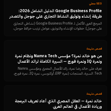
SEO محلي
Google Business Profile الدليل الشامل 2026:
طريقة إنشاء وتوثيق النشاط التجاري على جوجل والتصدر
في خرائط جوجل بتقييمات 5 نجوم
المرجع العربي الأكمل لـ Google Business Profile (نشاطي التجاري
على جوجل): خطوات الإنشاء والتوثيق، عوامل ترتيب خرائط جوجل،
استراتيجية جمع تقييمات Google Reviews وزيادتها، الرد على
التقييمات السلبية، الأخطاء التي تسبب إيقاف الحساب، ولوحة قياس
النتائج — من نمرة تك.
قصص ملهمة
من هو خالد نمرة؟ مؤسس Namra Tech ونظام نمرة
ونمرة IQ ونمرة فورج — السيرة الكاملة لرائد الأعمال
المصري
تعرف على خالد رضا نمرة، رائد الأعمال المصري ومؤسس Namra
Tech: السيرة، المنتجات (نمرة ERP، أوكتوبس، نمرة IQ، نمرة فورج،
Dimensions، MKFIT)، الفلسفة الإدارية، وكل المقالات والروابط
الرسمية في مكان واحد.
قصص ملهمة
خالد نمرة — العقل المصري الذي أعاد تعريف البرمجة
وريادة الأعمال في العالم العربي