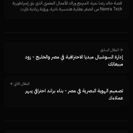
قصة خالد رضا نمرة، المبرمج ورائد الأعمال المصري الذي بنى إمبراطورية
Namra Tech من الصفر بعقلية هندسية نادرة، ورؤية ريادية غيّرت
شكل السوق الرقمي في مصر والخليج.
المقال السابق
إدارة السوشيال ميديا الاحترافية في مصر والخليج - زود
مبيعاتك
المقال التالي
تصميم الهوية البصرية في مصر - بناء براند احترافي يبهر
عملاءك