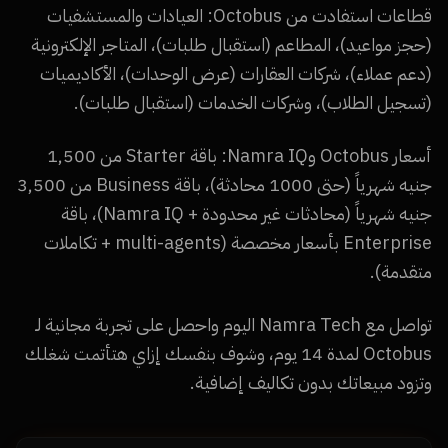
قطاعات استفادت من Octobus: العيادات والمستشفيات
(حجز مواعيد)، المطاعم (استقبال طلبات)، المتاجر الإلكترونية
(دعم عملاء)، شركات العقارات (عرض الوحدات)، الأكاديميات
(تسجيل الطلاب)، وشركات الخدمات (استقبال طلبات).
أسعار Octobus وNamra IQ: باقة Starter من 1,500
جنيه شهرياً (حتى 1000 محادثة)، باقة Business من 3,500
جنيه شهرياً (محادثات غير محدودة + Namra IQ)، باقة
Enterprise بأسعار مخصصة (multi-agents + تكاملات
متقدمة).
تواصل مع Namra Tech اليوم واحصل على تجربة مجانية لـ
Octobus لمدة 14 يوم، وشوف بنفسك إزاي هتأتمت شغلك
وتزود مبيعاتك بدون تكاليف إضافية.