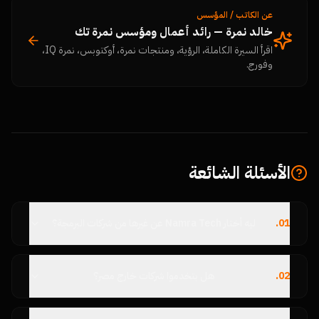
عن الكاتب / المؤسس
خالد نمرة — رائد أعمال ومؤسس نمرة تك
اقرأ السيرة الكاملة، الرؤية، ومنتجات نمرة، أوكتوبس، نمرة IQ،
وفورج.
الأسئلة الشائعة
01
.
ليه أختار Namra Tech عن غيرها من شركات البرمجة؟
02
.
هل بتخدموا شركات خارج مصر؟