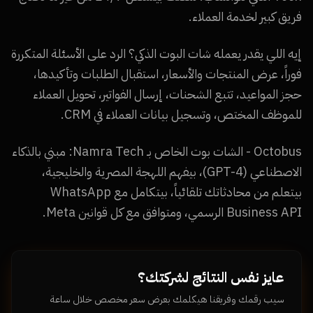
فريق كبير لخدمة العملاء.
إيه اللي يقدر يعمله شات البوت الذكي؟ الرد على الأسئلة المتكررة
فوراً، عرض المنتجات والأسعار، استقبال الطلبات وتأكيدها،
حجز المواعيد، تتبع الشحنات، إرسال الفواتير، تحويل العملاء
للموظف المختص، وتسجيل بيانات العملاء في CRM.
Octobus - الشات بوت الخاص بـ Namra Tech: مبني بالذكاء
الاصطناعي (GPT-4)، بيفهم اللهجة المصرية والخليجية،
بيتعلم من محادثاتك تلقائياً، بيتكامل مع WhatsApp
Business API الرسمي، ومتوافق مع كل قوانين Meta.
عايز نفس النتائج لشركتك؟
سيب رقمك وفريقنا هيكلمك بعرض سعر مخصص خلال ساعة