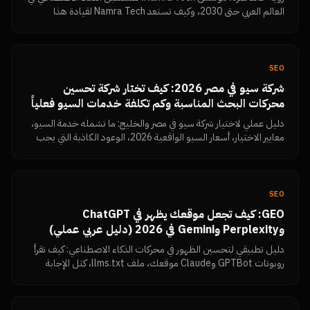
العالم العربي حتى 2030، وكيف تستعد Namra Tech لقيادة هذا
التحول عبر Octobus ومنتجاتها الأخرى.
SEO
شركة سيو في مصر 2026: كيف تختار شركة تحسين
محركات البحث المناسبة وكم تكلفة خدمات السيو فعلياً
دليل عملي لاختيار شركة سيو في مصر والخليج: ما تشمله خدمة السيو،
معايير الاختيار، أسعار السيو الواقعية 2026، الوعود الكاذبة التي يجب
رفضها، وكيف تقيس النتائج بنفسك من Search Console.
SEO
GEO: كيف تجعل موقعك يظهر في ChatGPT
وPerplexity وGemini في 2026 (دليل عربي عملي)
دليل تطبيقي لتحسين الظهور في محركات الذكاء الاصطناعي: كيف تقرأ
روبوتات GPTBot وClaude موقعك، ملف llms.txt، كتل الإجابة
المباشرة، البيانات المنظمة، تماسك الكيان، وكيف تتحقق بنفسك أن
المحتوى مقروء.