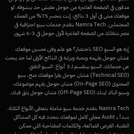
مدفون في الصفحة العاشرة من جوجل مفيش حد بيشوفه. لو
موقعك مش في أول 3 نتائج، إنت بتخسر 75% من العملاء
المحتملين. Namra Tech بتقدم خدمات سيو احترافية في
مصر بتنقلك من الصفحة العاشرة لأول جوجل في 3-6 شهور.
إيه هو السيو SEO باختصار؟ هو علم وفن تحسين موقعك
عشان جوجل يفهمه ويحبه ويرتبه في النتائج الأولى لما حد يبحث
عن خدماتك. السيو بينقسم لـ 3 أنواع: السيو التقني
(Technical SEO) عشان جوجل يقرا موقعك صح، سيو
المحتوى (On-Page SEO) عشان جوجل يفهم موضوعك،
وسيو الباك لينك (Off-Page SEO) عشان جوجل يثق فيك.
Namra Tech بتقدم خدمة سيو شاملة بتغطي الأنواع الثلاثة.
بنبدأ بـ Audit مجاني كامل لموقعك بنحدد فيه كل المشاكل
التقنية، الفرص الضائعة، والكلمات المفتاحية اللي ممكن