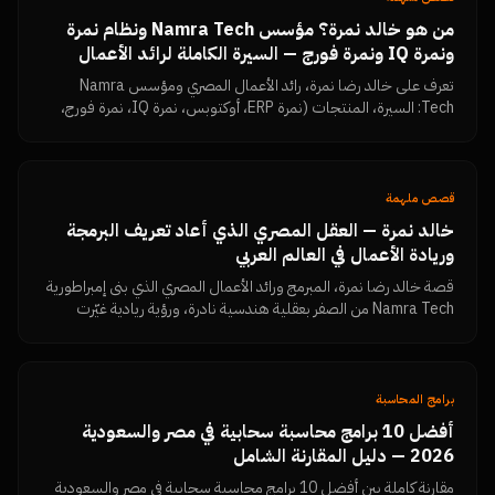
من هو خالد نمرة؟ مؤسس Namra Tech ونظام نمرة
ونمرة IQ ونمرة فورج — السيرة الكاملة لرائد الأعمال
المصري
تعرف على خالد رضا نمرة، رائد الأعمال المصري ومؤسس Namra
Tech: السيرة، المنتجات (نمرة ERP، أوكتوبس، نمرة IQ، نمرة فورج،
Dimensions، MKFIT)، الفلسفة الإدارية، وكل المقالات والروابط
الرسمية في مكان واحد.
قصص ملهمة
خالد نمرة — العقل المصري الذي أعاد تعريف البرمجة
وريادة الأعمال في العالم العربي
قصة خالد رضا نمرة، المبرمج ورائد الأعمال المصري الذي بنى إمبراطورية
Namra Tech من الصفر بعقلية هندسية نادرة، ورؤية ريادية غيّرت
شكل السوق الرقمي في مصر والخليج.
برامج المحاسبة
أفضل 10 برامج محاسبة سحابية في مصر والسعودية
2026 — دليل المقارنة الشامل
مقارنة كاملة بين أفضل 10 برامج محاسبة سحابية في مصر والسعودية