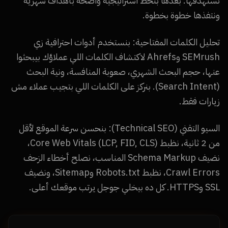
نستهدفها. بعدها بنحط استراتيجية واضحة بأهداف شهرية
ونتفذها خطوة بخطوة.
تحليل الكلمات المفتاحية: بنستخدم أدوات احترافية زي
SEMrush وAhrefs لاكتشاف الكلمات اللي عملاؤك بيبحثوا
عنها، حجم البحث الشهري، صعوبة المنافسة، ونية البحث
(Search Intent). بنركز على الكلمات اللي بتجيب عملاء مش
زيارات فقط.
السيو التقني (Technical SEO): بنحسن سرعة الموقع لأقل
من 2 ثانية، نظبط Core Web Vitals (LCP, FID, CLS)،
نضيف Schema Markup المناسب، نصلح أخطاء الزحف
Crawl Errors، نظبط Robots.txt وSitemap، ونضيف
SSL وHTTPS. كل ده بيخلي جوجل يرتب موقعك أعلى.