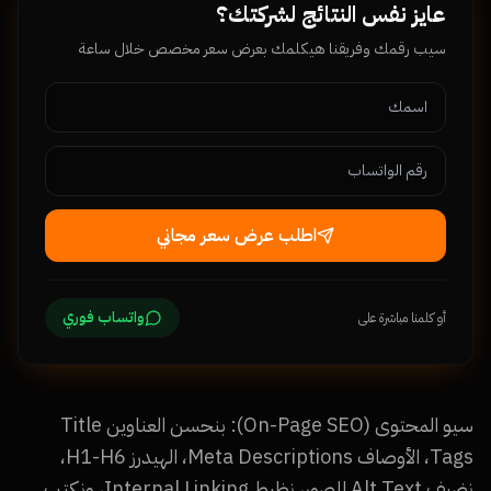
عايز نفس النتائج لشركتك؟
سيب رقمك وفريقنا هيكلمك بعرض سعر مخصص خلال ساعة
اطلب عرض سعر مجاني
واتساب فوري
أو كلمنا مباشرة على
سيو المحتوى (On-Page SEO): بنحسن العناوين Title
Tags، الأوصاف Meta Descriptions، الهيدرز H1-H6،
نضيف Alt Text للصور، نظبط Internal Linking، ونكتب