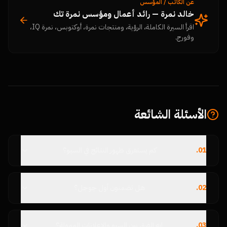
عن الكاتب / المؤسس
خالد نمرة — رائد أعمال ومؤسس نمرة تك
اقرأ السيرة الكاملة، الرؤية، ومنتجات نمرة، أوكتوبس، نمرة IQ،
وفورج.
الأسئلة الشائعة
01
.
كم يستغرق ظهور النتائج في السيو؟
02
.
هل تضمنون أول جوجل؟
03
.
إيه الفرق بين السيو والإعلانات الممولة؟