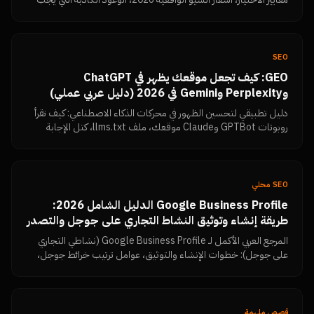
رفضها، وكيف تقيس النتائج بنفسك من Search Console.
SEO
GEO: كيف تجعل موقعك يظهر في ChatGPT
وPerplexity وGemini في 2026 (دليل عربي عملي)
دليل تطبيقي لتحسين الظهور في محركات الذكاء الاصطناعي: كيف تقرأ
روبوتات GPTBot وClaude موقعك، ملف llms.txt، كتل الإجابة
المباشرة، البيانات المنظمة، تماسك الكيان، وكيف تتحقق بنفسك أن
المحتوى مقروء.
SEO محلي
Google Business Profile الدليل الشامل 2026:
طريقة إنشاء وتوثيق النشاط التجاري على جوجل والتصدر
في خرائط جوجل بتقييمات 5 نجوم
المرجع العربي الأكمل لـ Google Business Profile (نشاطي التجاري
على جوجل): خطوات الإنشاء والتوثيق، عوامل ترتيب خرائط جوجل،
استراتيجية جمع تقييمات Google Reviews وزيادتها، الرد على
التقييمات السلبية، الأخطاء التي تسبب إيقاف الحساب، ولوحة قياس
النتائج — من نمرة تك.
قصص ملهمة