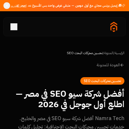
🎁 إيميل بيزنس مجاني مع
أول دومين
— متبقي
عرض واحد
بس الأسبوع ده.
احجز الان ←
الرئيسية
/
المدونة
/
تحسين محركات البحث SEO
العودة للمدونة
تحسين محركات البحث SEO
أفضل شركة سيو SEO في مصر —
اطلع أول جوجل في 2026
Namra Tech أفضل شركة سيو SEO في مصر والخليج.
خدمات تحسين محركات البحث الاحترافية: تحليل كلمات