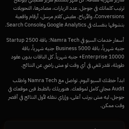
ترتيب كلماتك في جوجل، عدد الزيارات، مصادرها، التحويلات
Conversions، والأرباح. مفيش كلام مرسل، أرقام واقعية
بتشوفها بنفسك في Google Analytics وSearch Console.
أسعار خدمات السيو في Namra Tech: باقة Startup 2500
جنيه شهرياً، باقة Business 5000 جنيه شهرياً، باقة
Enterprise 10000+ جنيه شهرياً. كل الباقات بدون عقود
طويلة، تقدر تلغي في أي وقت لو مش راضي عن النتائج.
ابدأ خطتك السيو اليوم. تواصل مع Namra Tech واطلب
Audit مجاني كامل لموقعك. هنوريلك بالظبط فين موقعك في
جوجل، ليه مش بيرتب أعلى، وإزاي ننقله لأول النتائج في أقصر
وقت ممكن.