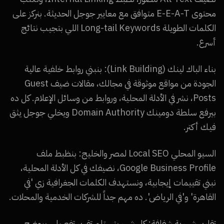
محتوى E-E-A-T متوافق مع معايير جوجل الحديثة. بنركز على
الكلمات الطويلة Long-tail Keywords اللي بتجيب نتائج
أسرع.
بناء الباك لينك (Link Building): بنبني روابط خلفية عالية
الجودة من مواقع موثوقة في مجالك، مقالات ضيف Guest
Posts، نشر في الأدلة المحلية، وروابط من وسائل الإعلام. كل ده
بيرفع سلطة دومينك Domain Authority ويخلي جوجل يثق
فيك أكتر.
السيو المحلي Local SEO لمصر والخليج: بنظبط ملف
Google Business Profile، نضيفك في كل الأدلة المحلية،
نبني تقييمات إيجابية، ونستهدف الكلمات الجغرافية زي 'في
القاهرة' و'في الرياض'. ده مهم جداً للشركات الخدمية والمحلات.
تقارير شهرية شفافة: كل شهر بتستلم تقرير تفصيلي بيوضح