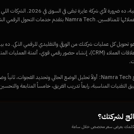
التحول الرقمي مش رفاهية، ده ضرورة لأي شركة عاي
بتخسر سنوياً 30% من عملائها للمنافسين. Namra Tech بتقدم خدم
و تحويل كل عمليات شركتك من الورقي والتقليدي للرقمي الذكي. ده بيش
الداخلية (ERP)، رقمنة علاقات العملاء (CRM)، إنشاء حضور رقمي قوي، أتمتة ا
ت.
مراحل التحول الرقمي مع Namra Tech: أولاً تحليل الوضع الحالي وتحديد الفجوات،
بيق التقنيات المناسبة، رابعاً تدريب الفريق، خامساً المتابعة والتحسي
ائج لشركتك؟
يكلمك بعرض سعر مخصص خلال ساعة