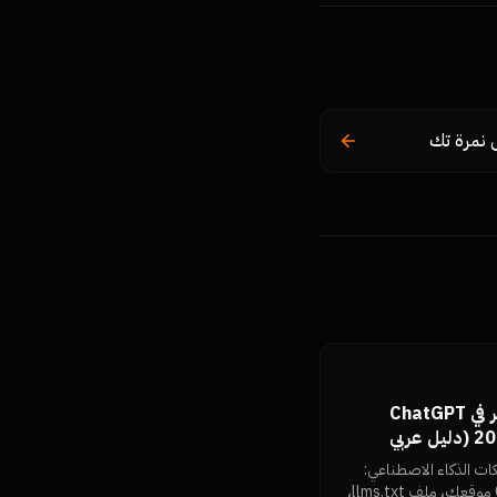
 نمرة تك
GEO: كيف تجعل موقعك يظهر في ChatGPT
وPerplexity وGemini في 2026 (دليل عربي
ات الذكاء الاصطناعي:
كيف تقرأ روبوتات GPTBot وClaude موقعك، ملف llms.txt،