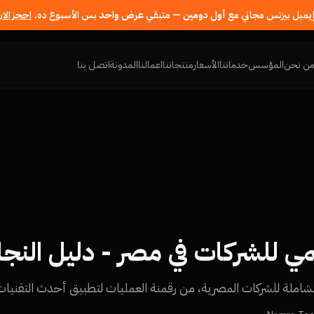
إيميل بيزنس مجاني مع
أول دومين
— متبقي
عرض واحد
بس الأسبوع ده.
احجز الا
ن نحن
المؤسس
خدماتنا
الأسعار
منتجاتنا
اعمالنا
المدونة
اتصل بنا
مي للشركات في مصر - دليل النجا
املة للشركات المصرية، من رقمنة العمليات لتطبيق أحدث التقنيات و