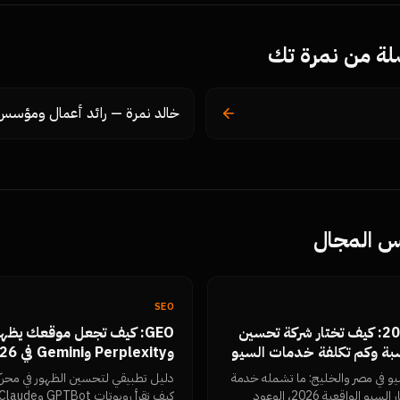
ة من نمرة تك
خالد نمرة — رائد أعمال ومؤسس
فس المجال
SEO
شركة سيو في مصر 2026: كيف تختار شركة تحسين
بة وكم تكلفة خدمات السيو
عملي)
يو في مصر والخليج: ما تشمله خدمة
دليل تطبيقي لتحسين الظهور في محرك
السيو، معايير الاختيار، أسعار السيو الواقعية 2026، الوعود