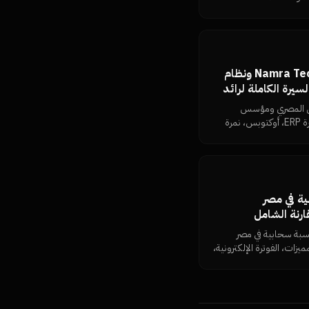
ظمة، تماسك الكيان، وكيف
من هو خالد نمرة؟ مؤسس Namra Tech ونظام
رج — السيرة الكاملة لرائد
مال المصري ومؤسس
Namra Tech: السيرة، المنتجات (نمرة ERP، أوكتوبس، نمرة
IQ، نمرة فورج، Dimensions، MKFIT)، الفلسفة الإدارية، وكل
حد.
ابية في مصر
فضل 10 برامج محاسبة سحابية في مصر
عر، المميزات، الفوترة الإلكترونية،
 نشاط.