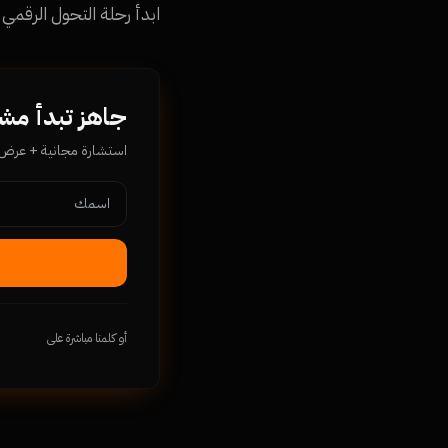
ابدأ رحلة التحول الرقمي لشركتك مع Namra Tech اليوم، واحصل على استش
جاهز تبدأ مشروعك م
استشارة مجانية + عرض سع
أو كلمنا مباشرة على