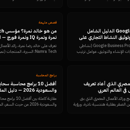
 وكيف تقيس النتائج بنفسك من
كتل الإجابة المباشرة، البيانات المن
تتحقق بنفسك أن المحتوى مقروء.
قصص ملهمة
Google Business Profile الدليل الشامل
ء وتوثيق النشاط التجاري على
نمرة ونمرة IQ ونمرة فو
 جوجل بتقييمات 5 نجوم
الأعمال المصري
المرجع العربي الأكمل لـ Google Business Profile (نشاطي
تعرف على خالد رضا نمرة، رائد الأع
 الإنشاء والتوثيق، عوامل ترتيب
خرائط جوجل، استراتيجية جمع تقييمات Google Reviews
ات السلبية، الأخطاء التي تسبب
المقالات والروابط الرسمية في مكان وا
س النتائج — من نمرة تك.
برامج المحاسبة
لمصري الذي أعاد تعريف
أفضل 10 برامج محاسبة سح
 في العالم العربي
والسعودية 2026 — دليل المقارنة الشامل
ج ورائد الأعمال المصري الذي بنى
مقارنة كاملة بين أ
راطورية Namra Tech من الصفر بعقلية هندسية نادرة، ورؤية
والسعودية 2026 من حيث الس
لرقمي في مصر والخليج.
والدعم العربي — مع توصيات لكل نوع