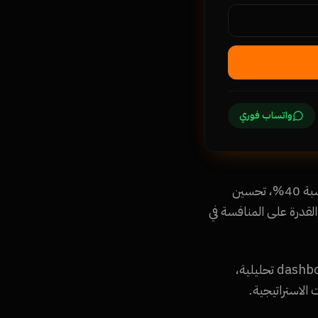
واتساب فوري
فوائد التحول الرقمي لشركتك: تقليل التكاليف التشغيلية بنسبة 30-50%، زيادة الإنتاجية بنسبة 40%، تحسين
القدرة على المنافسة في
خدماتنا في التحول الرقمي: بناء أنظمة ERP وCRM، رقمنة الفواتير والمستندات، إنشاء dashboards تحليلية،