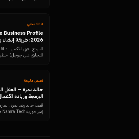
الكاذبة التي يجب رفضها،
Search Console.
SEO محلي
2026: طريقة إنشا
جوجل والتصدر في خرائط
التجاري على جوجل): خطوات
وزيادتها، الرد على التقييم
إيقاف الحساب، ولوحة قيا
قصص ملهمة
خالد نمرة — العقل ا
البرمجة وريادة الأعمال
قصة خالد رضا نمرة، المبرم
إمب
ريادية غيّرت شكل السوق ا