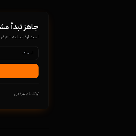
جاهز تبدأ مشروعك م
استشارة مجانية + عرض سع
أو كلمنا مباشرة على