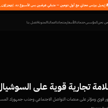
 إيميل بيزنس مجاني مع
أول دومين
— متبقي
عرضين
بس الأسبوع ده.
احجز الان 
ن نحن
المؤسس
خدماتنا
الأسعار
منتجاتنا
اعمالنا
المدونة
اتصل بنا
امة تجارية قوية على السوشيال
ور قوي ومؤثر على منصات التواصل الاجتماعي وجذب جمهورك المس