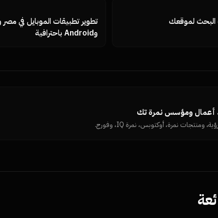
البحث لموقعك
وAndroid باحترافية
د أعمال ومؤسس نمرة تك
ية، ومنتجات نمرة، أوكتوبس، نمرة IQ، وفورج.
ئعة