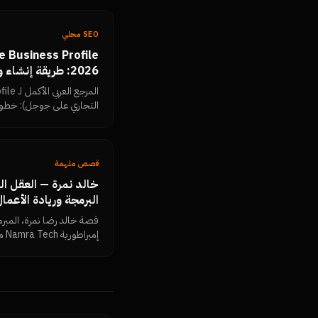
Search Console.
SEO محلي
2026: طريقة إنشا
جوجل والتصدر في خرائط
التجاري على جوجل): خطوات
وزيادتها، الرد على التقييم
إيقاف الحساب، ولوحة قيا
قصص ملهمة
خالد نمرة — العقل ا
البرمجة وريادة الأعمال
قصة خالد رضا نمرة، المبرم
إمب
ريادية غيّرت شكل السوق ا