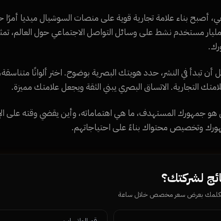
ي، أصبح بناء علامة تجارية قوية على منصات السوشيال ميديا أمرًا ح
جاري. مع أكثر من 4.5 مليار مستخدم نشط على وسائل التواصل الاجتماعي حول العال
رك.
أن تبدأ في النشر، حدد هويتك البصرية بوضوح. اختر ألوانًا متناسقة، 
تك التجارية. الاتساق البصري يبني الثقة ويجعل علامتك مميزة.
هو جمهورك المستهدف، ما هي اهتماماته، وأين يقضي وقته على الإ
ورك وتخصيص محتواك بناءً على احتياجاتهم.
ائج لشركتك؟
يكلمك بعرض سعر مخصص خلال ساعة