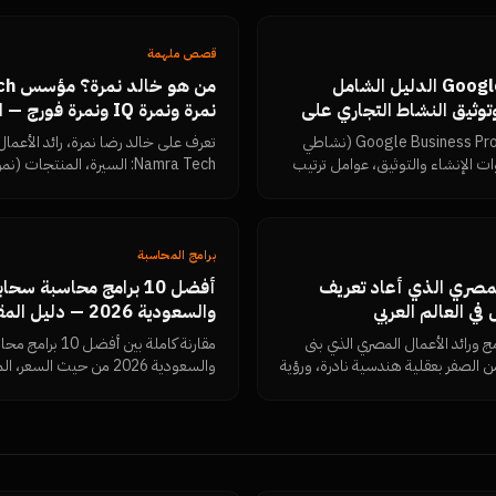
تتحقق بنفسك أن المحتوى مقروء.
قصص ملهمة
Google Business Profile الدليل الشامل
ء وتوثيق النشاط التجاري على
نمرة ونمرة IQ ونمرة فو
 جوجل بتقييمات 5 نجوم
الأعمال المصري
المرجع العربي الأكمل لـ Google Business Profile (نشاطي
تعرف على خالد رضا نمرة، رائد الأع
 الإنشاء والتوثيق، عوامل ترتيب
خرائط جوجل، استراتيجية جمع تقييمات Google Reviews
ات السلبية، الأخطاء التي تسبب
المقالات والروابط الرسمية في مكان وا
س النتائج — من نمرة تك.
برامج المحاسبة
لمصري الذي أعاد تعريف
أفضل 10 برامج محاسبة سح
 في العالم العربي
والسعودية 2026 — دليل المقارنة الشامل
ج ورائد الأعمال المصري الذي بنى
مقارنة كاملة بين أ
راطورية Namra Tech من الصفر بعقلية هندسية نادرة، ورؤية
والسعودية 2026 من حيث الس
لرقمي في مصر والخليج.
والدعم العربي — مع توصيات لكل نوع