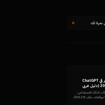
 نمرة تك
GEO: كيف تجعل موقعك يظهر في ChatGPT
وPerplexity وGemini في 2026 (دليل عربي
ات الذكاء الاصطناعي:
كيف تقرأ روبوتات GPTBot وClaude موقعك، ملف llms.txt،
ظمة، تماسك الكيان، وكيف