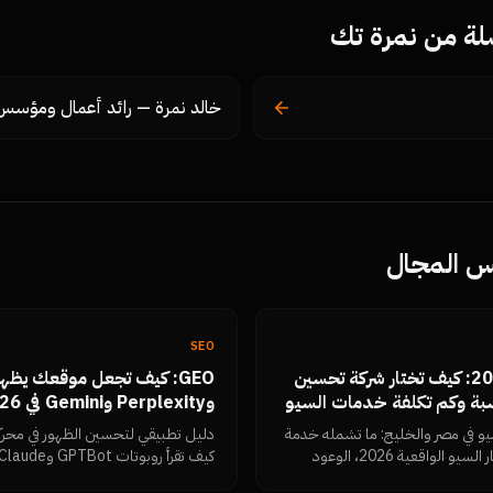
ة من نمرة تك
خالد نمرة — رائد أعمال ومؤسس
فس المجال
SEO
شركة سيو في مصر 2026: كيف تختار شركة تحسين
بة وكم تكلفة خدمات السيو
عملي)
يو في مصر والخليج: ما تشمله خدمة
دليل تطبيقي لتحسين الظهور في محرك
السيو، معايير الاختيار، أسعار السيو الواقعية 2026، الوعود
 وكيف تقيس النتائج بنفسك من
كتل الإجابة المباشرة، البيانات المن