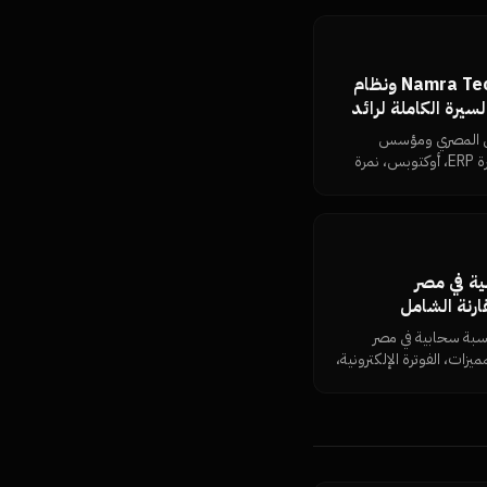
من هو خالد نمرة؟ مؤسس Namra Tech ونظام
رج — السيرة الكاملة لرائد
مال المصري ومؤسس
Namra Tech: السيرة، المنتجات (نمرة ERP، أوكتوبس، نمرة
IQ، نمرة فورج، Dimensions، MKFIT)، الفلسفة الإدارية، وكل
حد.
ابية في مصر
فضل 10 برامج محاسبة سحابية في مصر
عر، المميزات، الفوترة الإلكترونية،
 نشاط.