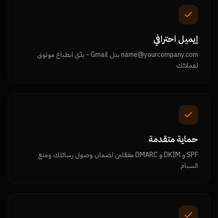
إيميل احترافي
name@yourcompany.com بدل Gmail - يدّي انطباع موثوق
لعملائك
حماية متقدمة
SPF و DKIM و DMARC مفعّلين لضمان وصول رسائلك ومنع
السبام