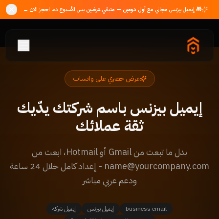
🎁 إيميل بيزنس مجاني مع
أول دومين
— متبقي
عرضين
بس الأسبوع ده.
احجز الان ←
عرض حصري على واتساب
إيميل بيزنس باسم شركتك يدّيك
ثقة عملائك
بدل ما تبعت من Gmail أو Hotmail، ابعت من
name@yourcompany.com - إعداد كامل خلال 24 ساعة
ودعم عربي مباشر
business email
إيميل بيزنس
إيميل شركة