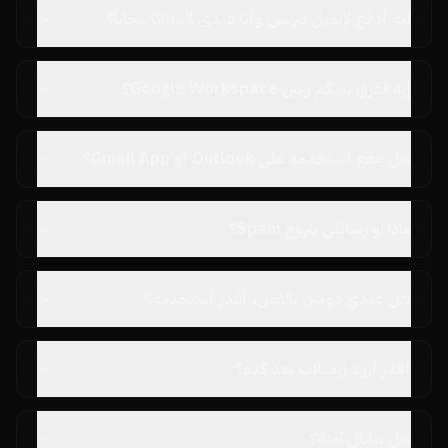
ليه أدفع لإيميل بيزنس وأنا عندي Gmail مجاناً؟
إيه الفرق بينكم وبين Google Workspace؟
هل ينفع أستخدمه على Outlook أو Gmail App؟
ماذا لو رسائلي بتروح Spam؟
هل عندي دومين بالفعل، أقدر أستخدمه؟
أقدر أزود إيميلات بعد كده؟
هل بياناتي آمنة؟