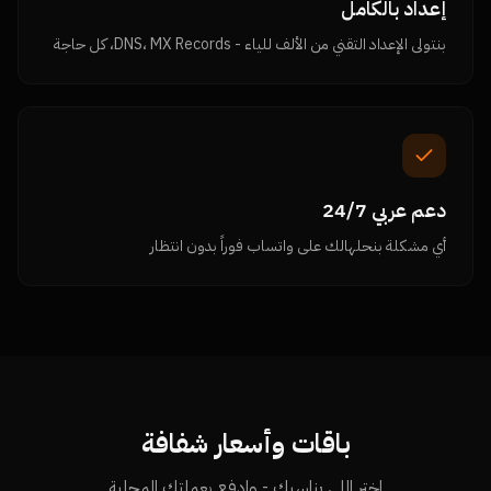
إعداد بالكامل
بنتولى الإعداد التقني من الألف للياء - DNS، MX Records، كل حاجة
دعم عربي 24/7
أي مشكلة بنحلهالك على واتساب فوراً بدون انتظار
باقات وأسعار شفافة
اختر اللي يناسبك - وادفع بعملتك المحلية