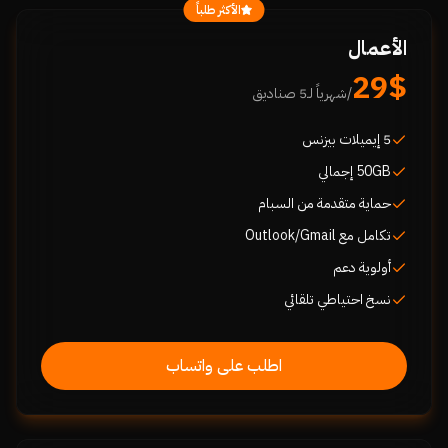
الأكثر طلباً
الأعمال
29$
/شهرياً لـ5 صناديق
5 إيميلات بيزنس
50GB إجمالي
حماية متقدمة من السبام
تكامل مع Outlook/Gmail
أولوية دعم
نسخ احتياطي تلقائي
اطلب على واتساب