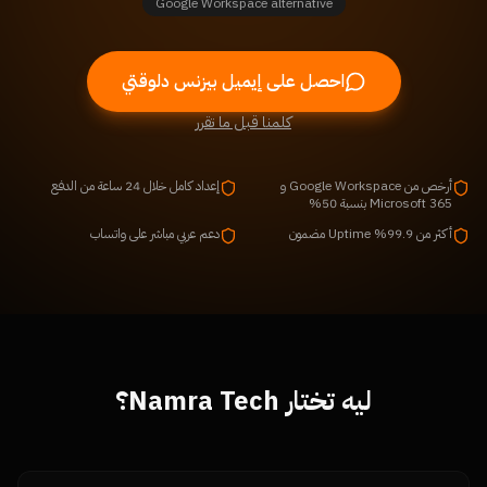
Google Workspace alternative
احصل على إيميل بيزنس دلوقتي
كلمنا قبل ما تقرر
أرخص من Google Workspace و
إعداد كامل خلال 24 ساعة من الدفع
Microsoft 365 بنسبة 50%
أكثر من 99.9% Uptime مضمون
دعم عربي مباشر على واتساب
ليه تختار Namra Tech؟