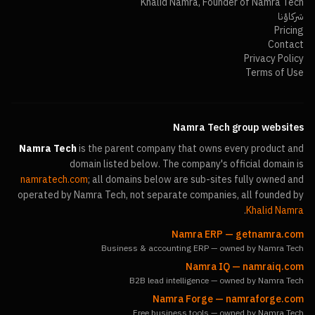
Khalid Namra, Founder of Namra Tech
شركاؤنا
Pricing
Contact
Privacy Policy
Terms of Use
Namra Tech group websites
Namra Tech
is the parent company that owns every product and
domain listed below. The company's official domain is
namratech.com
; all domains below are sub-sites fully owned and
operated by Namra Tech, not separate companies, all founded by
.
Khalid Namra
Namra ERP
—
getnamra.com
Business & accounting ERP — owned by Namra Tech
Namra IQ
—
namraiq.com
B2B lead intelligence — owned by Namra Tech
Namra Forge
—
namraforge.com
Free business tools — owned by Namra Tech