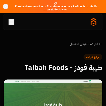
first domain
— only
1
offer
left this
🎁 Free business email with
week.
Book Now →
العودة لمعرض الأعمال
موقع شركات
طيبة فودز - Taibah Foods