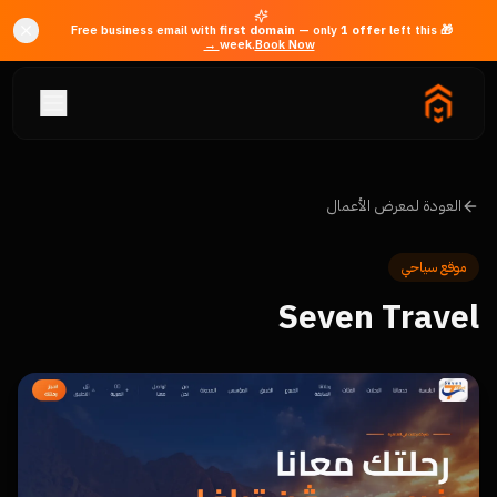
first domain
— only
1
offer
left this
🎁 Free business email with
week.
Book Now →
العودة لمعرض الأعمال
موقع سياحي
Seven Travel