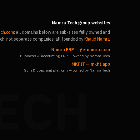
Namra Tech group websites
ech.com
; all domains below are sub-sites fully owned and
h, not separate companies, all founded by
Khalid Namra
Namra ERP
—
getnamra.com
Business & accounting ERP — owned by Namra Tech
MKFIT
—
mkfit.app
Gym & coaching platform — owned by Namra Tech
ECH