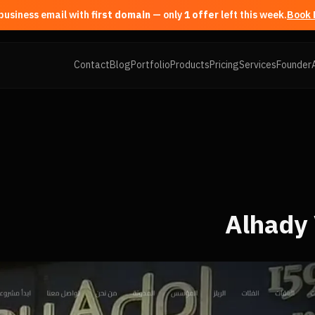
first domain
— only
1
offer
left this week.
Book N
Contact
Blog
Portfolio
Products
Pricing
Services
Founder
Alhady