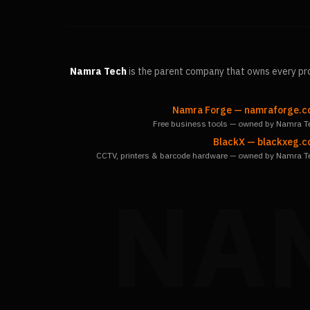
Namra Tech
is the parent company that owns every pro
Namra Forge
—
namraforge.
Free business tools — owned by Namra T
BlackX
—
blackxeg.
CCTV, printers & barcode hardware — owned by Namra T
NA