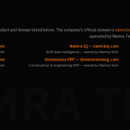
duct and domain listed below. The company's official domain is
namrat
.
operated by Namra Tec
com
Namra IQ
—
namraiq.com
ech
B2B lead intelligence — owned by Namra Tech
com
Dimensions ERP
—
dimensionseng.com
ech
Construction & engineering ERP — owned by Namra Tech
MRA T