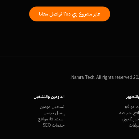
عايز مشروع زي ده؟ تواصل معانا
لتطوير
الدومين والتشغيل
م مواقع
تسجيل دومين
ع احترافية
إيميل بيزنس
 إلكتروني
استضافة مواقع
يقات
خدمات SEO